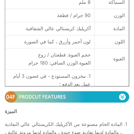
السماكة
8 ملم
الوزن
90 جرام / قطعة
المادة
أكريليك كريستالي عالي الشفافية
اللون
لون أحمر وأزرق ، كما في الصورة
حجم العبوة: قطعتان / زوج
العبوة
العبوة الوزن الصافي: 180 جرام
1. مخزون المستودع - في غضون 3 أيام
عمل بعد الدفع ؛
الدفع: التحويل المصرفي / TT / باي بال
وقت التسليم
2. التخصيص الشخصي - في غضون 5
أيام عمل بعد الدفع.
الميزة
3. شروط الدفع: سعر EXW ، FOB
1. المادة الخام مصنوعة من الأكريليك الكريستالي عالي النفاذية
عن طريق الجو من DHL / FedEx / TNT
، والمادة لديها نفاذية ضوء جيدة ، والمادة لديها مرونة عالية ،
الشحن