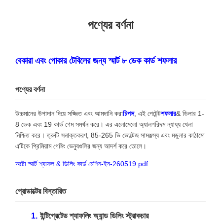
পণ্যের বর্ণনা
বেকারা এবং পোকার টেবিলের জন্য স্মার্ট ৮ ডেক কার্ড শফলার
পণ্যের বর্ণনা
উচ্চমানের উপাদান দিয়ে সজ্জিত এবং আমদানি করা
চিপস
, এই পেটেন্ট
শফলার
& ডিলার 1-
8 ডেক এবং 19 কার্ড গেম সমর্থন করে। এর এলোমেলো অ্যালগরিদম ন্যায্য খেলা
নিশ্চিত করে। ত্রুটি সনাক্তকরণ, 85-265 ভি ভোল্টেজ সামঞ্জস্য এবং মডুলার কাঠামো
এটিকে প্রিমিয়াম গেমিং ভেন্যুগুলির জন্য আদর্শ করে তোলে।
অটো স্মার্ট শ্যাফল & ডিলিং কার্ড মেশিন-ইন-260519.pdf
প্রোডাক্টের বিস্তারিত
ইন্টিগ্রেটেড শ্যাফলিং অ্যান্ড ডিলিং স্ট্রাকচার