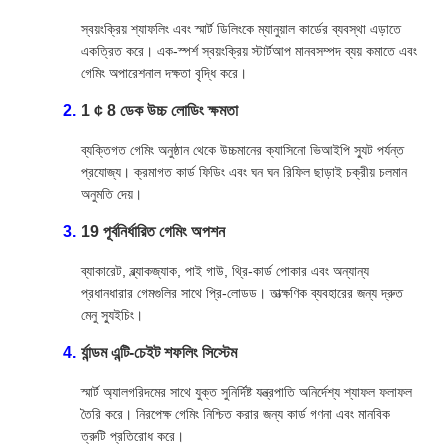
স্বয়ংক্রিয় শ্যাফলিং এবং স্মার্ট ডিলিংকে ম্যানুয়াল কার্ডের ব্যবস্থা এড়াতে
একত্রিত করে। এক-স্পর্শ স্বয়ংক্রিয় স্টার্টআপ মানবসম্পদ ব্যয় কমাতে এবং
গেমিং অপারেশনাল দক্ষতা বৃদ্ধি করে।
1 ¢ 8 ডেক উচ্চ লোডিং ক্ষমতা
ব্যক্তিগত গেমিং অনুষ্ঠান থেকে উচ্চমানের ক্যাসিনো ভিআইপি স্যুট পর্যন্ত
প্রযোজ্য। ক্রমাগত কার্ড ফিডিং এবং ঘন ঘন রিফিল ছাড়াই চক্রীয় চলমান
অনুমতি দেয়।
19 পূর্বনির্ধারিত গেমিং অপশন
ব্যাকারেট, ব্ল্যাকজ্যাক, পাই গাউ, থ্রি-কার্ড পোকার এবং অন্যান্য
প্রধানধারার গেমগুলির সাথে প্রি-লোডড। তাত্ক্ষণিক ব্যবহারের জন্য দ্রুত
মেনু স্যুইচিং।
র্যান্ডম এন্টি-চেইট শফলিং সিস্টেম
স্মার্ট অ্যালগরিদমের সাথে যুক্ত সুনির্দিষ্ট যন্ত্রপাতি অনির্দেশ্য শ্যাফল ফলাফল
তৈরি করে। নিরপেক্ষ গেমিং নিশ্চিত করার জন্য কার্ড গণনা এবং মানবিক
ত্রুটি প্রতিরোধ করে।