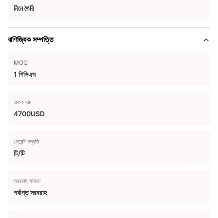
চীনে তৈরি
বাণিজ্যিক সম্পত্তি
MOQ
1 পিসিএস
একক দাম
4700USD
পেমেন্ট পদ্ধতি
টি/টি
সরবরাহ ক্ষমতা
পর্যাপ্ত সরবরাহ