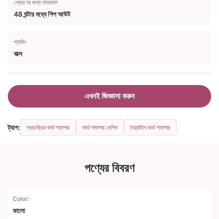
প্রেরণের জন্য সময়কাল
48 ঘন্টার মধ্যে শিপ আউট
প্যাকিং
বাক্স
এখনই জিজ্ঞাসা করুন
ট্যাগ:
স্বয়ংক্রিয় কার্ড শাফলার
কার্ড শাফলার মেশিন
বৈদ্যুতিন কার্ড শাফলার
পণ্যের বিবরণ
Color:
কালো