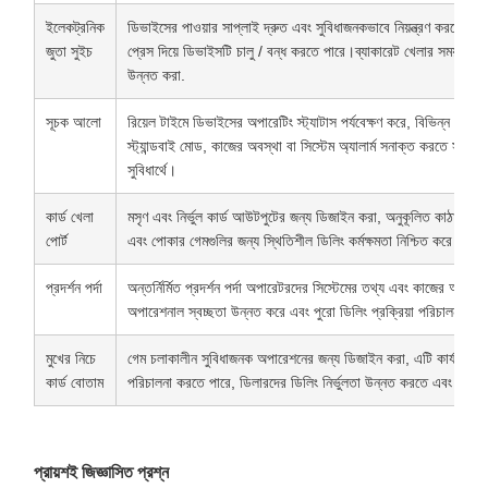
ইলেকট্রনিক
ডিভাইসের পাওয়ার সাপ্লাই দ্রুত এবং সুবিধাজনকভাবে নিয়ন্ত্রণ করতে স
জুতা সুইচ
প্রেস দিয়ে ডিভাইসটি চালু / বন্ধ করতে পারে।ব্যাকারেট খেলার সময় ব্য
উন্নত করা.
সূচক আলো
রিয়েল টাইমে ডিভাইসের অপারেটিং স্ট্যাটাস পর্যবেক্ষণ করে, বিভিন্ন আলো
স্ট্যান্ডবাই মোড, কাজের অবস্থা বা সিস্টেম অ্যালার্ম সনাক্ত করতে সহায়
সুবিধার্থে।
কার্ড খেলা
মসৃণ এবং নির্ভুল কার্ড আউটপুটের জন্য ডিজাইন করা, অনুকূলিত কাঠামো কার্
পোর্ট
এবং পোকার গেমগুলির জন্য স্থিতিশীল ডিলিং কর্মক্ষমতা নিশ্চিত করে।
প্রদর্শন পর্দা
অন্তর্নির্মিত প্রদর্শন পর্দা অপারেটরদের সিস্টেমের তথ্য এবং কাজের অবস্থা 
অপারেশনাল স্বচ্ছতা উন্নত করে এবং পুরো ডিলিং প্রক্রিয়া পরিচালনা স
মুখের নিচে
গেম চলাকালীন সুবিধাজনক অপারেশনের জন্য ডিজাইন করা, এটি কার্যকরভাবে
কার্ড বোতাম
পরিচালনা করতে পারে, ডিলারদের ডিলিং নির্ভুলতা উন্নত করতে এবং মসৃণ গ
প্রায়শই জিজ্ঞাসিত প্রশ্ন