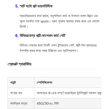
স্মার্ট অটো ফল্ট ডায়গনিস্টিক
স্বয়ংক্রিয়ভাবে কার্ড জ্যাম, অনুপস্থিত কার্ড বা উপাদান ভাঙ্গন স্ক্রিন এবং
সূচক সতর্কতা সঙ্গে spots। দ্রুত পুনরায় আরম্ভ করার জন্য এক বোতাম
রিসেট।
বিনিময়যোগ্য মাল্টি-ফাংশনাল কার্ড পোর্ট
বিভিন্ন গেমসের জন্য তিনটি গেবল ইন্টারচ্যান পোর্ট, মাল্টি-সিন ব্যবহারের
উপলব্ধি করার জন্য সহজ বিচ্ছিন্ন এবং প্রতিস্থাপন।
প্রোডাক্ট প্যারামিটার
পয়েন্ট
স্পেসিফিকেশন
পণ্যের নাম
আপগ্রেড 8-ডেক সম্পূর্ণ স্বয়ংক্রিয় ইন্টেলিজেন্ট শ্যাফল অ্যান্ড ডি
সামগ্রিক মাত্রা
450
230
৩৪১ মিমি