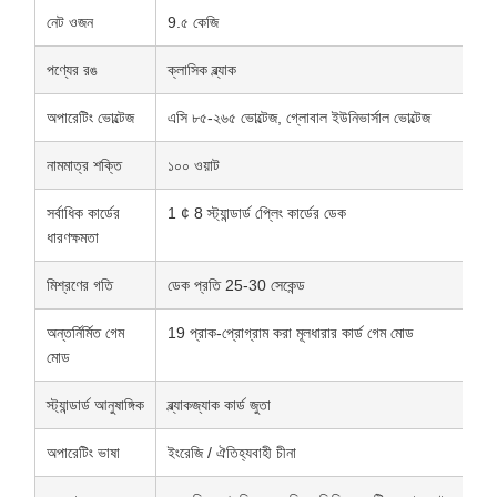
নেট ওজন
9.৫ কেজি
পণ্যের রঙ
ক্লাসিক ব্ল্যাক
অপারেটিং ভোল্টেজ
এসি ৮৫-২৬৫ ভোল্টেজ, গ্লোবাল ইউনিভার্সাল ভোল্টেজ
নামমাত্র শক্তি
১০০ ওয়াট
সর্বাধিক কার্ডের
1 ¢ 8 স্ট্যান্ডার্ড প্লেিং কার্ডের ডেক
ধারণক্ষমতা
মিশ্রণের গতি
ডেক প্রতি 25-30 সেকেন্ড
অন্তর্নির্মিত গেম
19 প্রাক-প্রোগ্রাম করা মূলধারার কার্ড গেম মোড
মোড
স্ট্যান্ডার্ড আনুষাঙ্গিক
ব্ল্যাকজ্যাক কার্ড জুতা
অপারেটিং ভাষা
ইংরেজি / ঐতিহ্যবাহী চীনা