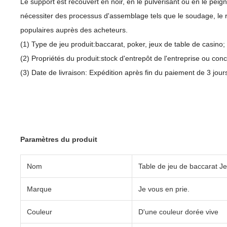
Le support est recouvert en noir, en le pulvérisant ou en le pei
nécessiter des processus d'assemblage tels que le soudage, le riv
populaires auprès des acheteurs.
(1) Type de jeu produit:baccarat, poker, jeux de table de casino;
(2) Propriétés du produit:stock d'entrepôt de l'entreprise ou con
(3) Date de livraison: Expédition après fin du paiement de 3 jour
Paramètres du produit
Nom
Table de jeu de baccarat J
Marque
Je vous en prie.
Couleur
D'une couleur dorée vive