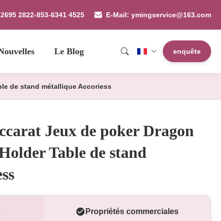
 2695 2822-853-6341 4525
E-Mail: ymingservice@163.com
Nouvelles
Le Blog
enquête
ble de stand métallique Accoriess
accarat Jeux de poker Dragon
Holder Table de stand
ess
e
Propriétés commerciales