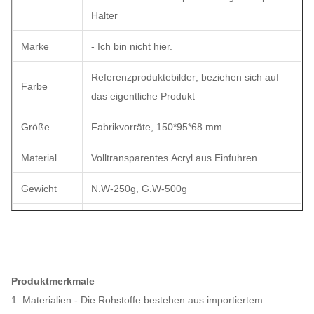
Halter
Marke
- Ich bin nicht hier.
Referenzproduktebilder
, beziehen sich auf
Farbe
das eigentliche Produkt
Größe
Fabrikvorräte, 150*95*68 mm
Material
Volltransparentes Acryl aus Einfuhren
Gewicht
N.W-250g, G.W-500g
Der Versand von Mustern ist vorübergehend
Proben
nicht verfügbar.
MOQ
Fabrikformen
1 Stück
Produktmerkmale
1. Materialien - Die Rohstoffe bestehen aus importiertem
Verpackung
Zusammengestellte Transportverpackungen