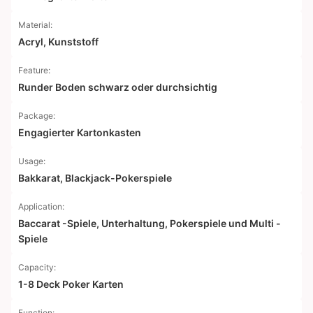
Material:
Acryl, Kunststoff
Feature:
Runder Boden schwarz oder durchsichtig
Package:
Engagierter Kartonkasten
Usage:
Bakkarat, Blackjack-Pokerspiele
Application:
Baccarat -Spiele, Unterhaltung, Pokerspiele und Multi -
Spiele
Capacity:
1-8 Deck Poker Karten
Function: