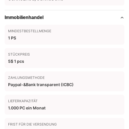
Immobilienhandel
MINDESTBESTELLMENGE
1 PS
STÜCKPREIS
5$ 1 pcs
ZAHLUNGSMETHODE
Paypal-&Bank transparent (ICBC)
LIEFERKAPAZITÄT
1.000 PC ein Monat
FRIST FÜR DIE VERSENDUNG