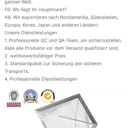
ganzen Welt.
F6: Wo liegt Ihr Hauptmarkt?
A6: Wir exportieren nach Nordamerika, Südostasien,
Europa, Korea, Japan und anderen Ländern.
Unsere Dienstleistungen
1. Professionelle QC und QA-Team, um sicherzustellen,
dass alle Produkte vor dem Versand qualifiziert sind.
2. wettbewerbsfähiger Preis
3. Standardpaket zur Sicherung des sicheren
Transports.
4. Professionelle Dienstleistungen