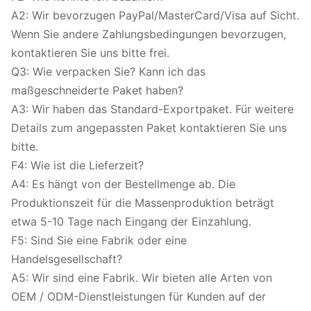
A2: Wir bevorzugen PayPal/MasterCard/Visa auf Sicht.
Wenn Sie andere Zahlungsbedingungen bevorzugen,
kontaktieren Sie uns bitte frei.
Q3: Wie verpacken Sie? Kann ich das
maßgeschneiderte Paket haben?
A3: Wir haben das Standard-Exportpaket. Für weitere
Details zum angepassten Paket kontaktieren Sie uns
bitte.
F4: Wie ist die Lieferzeit?
A4: Es hängt von der Bestellmenge ab. Die
Produktionszeit für die Massenproduktion beträgt
etwa 5-10 Tage nach Eingang der Einzahlung.
F5: Sind Sie eine Fabrik oder eine
Handelsgesellschaft?
A5: Wir sind eine Fabrik. Wir bieten alle Arten von
OEM / ODM-Dienstleistungen für Kunden auf der