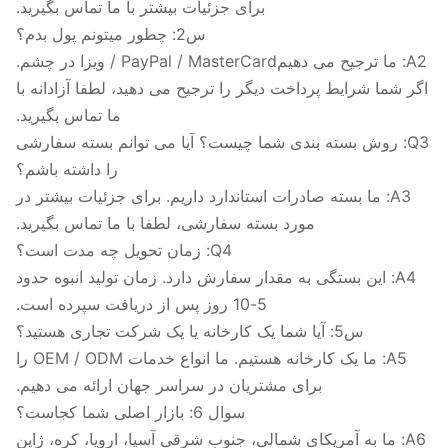
برای جزئیات بیشتر با ما تماس بگیرید.
س2: چطور ميتونم پول بدم؟
A2: ما ترجیح می دهیمPayPal / MasterCard / ویزا در چشم.
اگر شما شرایط پرداخت دیگر را ترجیح می دهید، لطفا آزادانه با
ما تماس بگیرید.
Q3: روش بسته بندی شما چیست؟ آیا می توانم بسته سفارشی
را داشته باشم؟
A3: ما بسته صادرات استاندارد داریم. برای جزئیات بیشتر در
مورد بسته سفارشی، لطفا با ما تماس بگیرید.
Q4: زمان تحویل چه مدت است؟
A4: این بستگی به مقدار سفارش دارد. زمان تولید انبوه حدود
5-10 روز پس از دریافت سپرده است.
س5: آیا شما یک کارخانه یا یک شرکت تجاری هستید؟
A5: ما یک کارخانه هستیم. ما انواع خدمات OEM / ODM را
برای مشتریان در سراسر جهان ارائه می دهیم.
سوال 6: بازار اصلی شما کجاست؟
A6: ما به آمریکای شمالی، جنوب شرقی آسیا، اروپا، کره، ژاپن