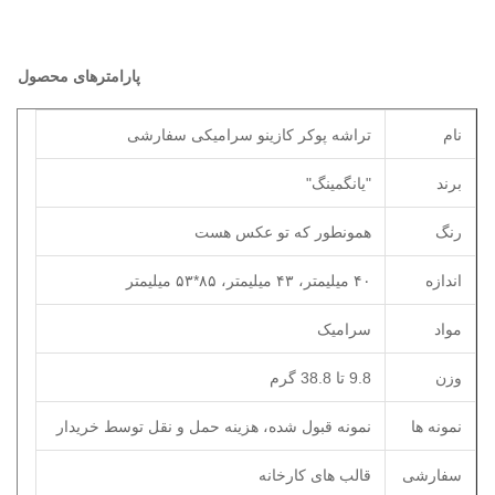
پارامترهای محصول
نام
تراشه پوکر کازینو سرامیکی سفارشی
برند
"يانگمينگ"
رنگ
همونطور که تو عکس هست
اندازه
۴۰ میلیمتر، ۴۳ میلیمتر، ۸۵*۵۳ میلیمتر
مواد
سرامیک
وزن
9.8 تا 38.8 گرم
نمونه ها
نمونه قبول شده، هزینه حمل و نقل توسط خریدار
سفارشی
قالب های کارخانه