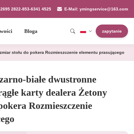
9 2695 2822-853-6341 4525
E-Mail: ymingservice@163.com
wości
Bloga
zapytanie
ozmiar stołu do pokera Rozmieszczenie elementu prasującego
zarno-białe dwustronne
ągłe karty dealera Żetony
pokera Rozmieszczenie
cego