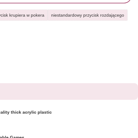
ycisk krupiera w pokera
niestandardowy przycisk rozdającego
lity thick acrylic plastic
Table Games