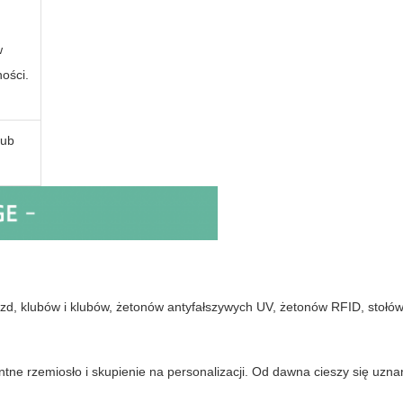
w
ości.
lub
zd, klubów i klubów, żetonów antyfałszywych UV, żetonów RFID, stołó
intne rzemiosło i skupienie na personalizacji. Od dawna cieszy się uzn