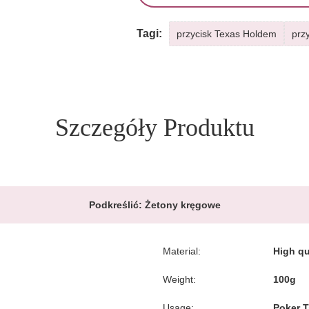
Tagi:
przycisk Texas Holdem
prz
Szczegóły Produktu
Podkreślić:
Żetony kręgowe
Material:
High qua
Weight:
100g
Usage:
Poker 