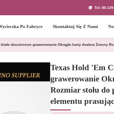
Tel: 86-13
Wycieczka Po Fabryce
Skontaktuj Się Z Nami
No
-białe dwustronne grawerowanie Okrągłe karty dealera Żetony R
Texas Hold 'Em C
grawerowanie Okr
Rozmiar stołu do 
elementu prasują