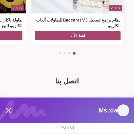
VIDEO
VIDEO
نظام برامج تسجيل Baccarat V3 للطاولات ألعاب
طاولة باكارا
الكازينو
الكازينو للبيع
اتصل الآن
اتصل بنا
Ms.xia
3:50 PM