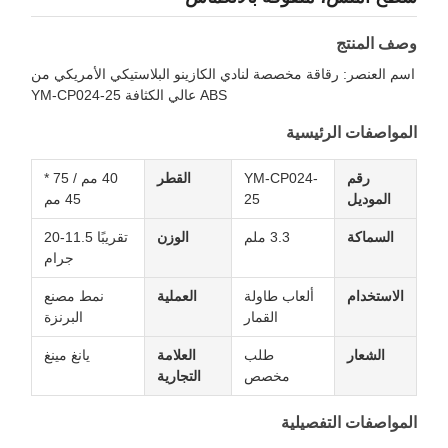
وصف المنتج
اسم العنصر: رقاقة مخصصة لنادي الكازينو البلاستيكي الأمريكي من
ABS عالي الكثافة YM-CP024-25
المواصفات الرئيسية
رقم
YM-CP024-
القطر
40 مم / 75 *
الموديل
25
45 مم
السماكة
3.3 ملم
الوزن
تقريبًا 11.5-20
جرام
الاستخدام
ألعاب طاولة
العملية
نمط مصنع
القمار
البرنزة
الشعار
طلب
العلامة
يانغ مينغ
مخصص
التجارية
المواصفات التفصيلية