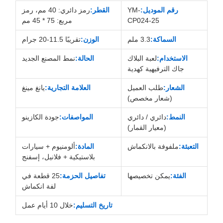
رقم الموديل:
YM-
القطر:
رمز دائري: 40 مم، رمز
CP024-25
مربع: 75 * 45 مم
السماكة:
3.3 ملم
الوزن:
تقريبًا 11.5-20 جرام
الاستخدام:
لعبة البلاك
الحالة:
نمط المصنع الجديد
جاك الترفيهية كهدية
الشعار:
طلب العميل
العلامة التجارية:
يانغ مينغ
(شعار مخصص)
النمط:
دائري / دائري
المواصفات:
جودة الكازينو
(معيار القمار)
التعبئة:
ملفوفة بالانكماش
المادة:
ألومنيوم + سيارات
بلاستيكية + فلانيل، إسفنج
الفئة:
يمكن تخصيصها
تفاصيل الحزمة:
25 قطعة في
لفة انكماش
تاريخ التسليم:
خلال 10 أيام عمل