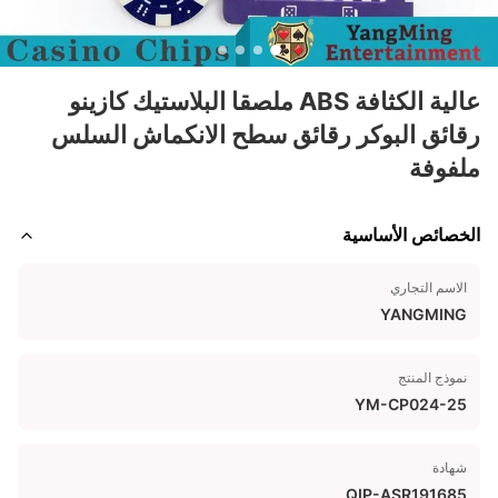
عالية الكثافة ABS ملصقا البلاستيك كازينو
رقائق البوكر رقائق سطح الانكماش السلس
ملفوفة
الخصائص الأساسية
الاسم التجاري
YANGMING
نموذج المنتج
YM-CP024-25
شهادة
QIP-ASR191685