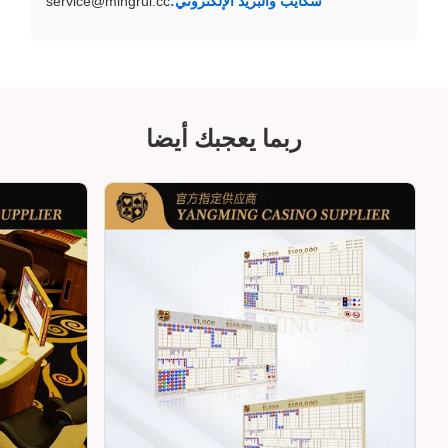
سكايب والبريد الإلكتروني:
service@mingrui.cc
ربما يعجبك أيضا