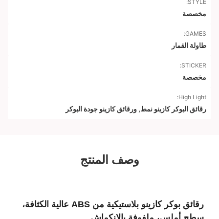
STYLE:
مخصصة
GAMES:
طاولة القمار
STICKER:
مخصصة
High Light:
رقائق البوكر كازينو نمط
,
ورقائق كازينو جودة البوكر
وصف المنتج
رقائق بوكر كازينو بلاستيكية من ABS عالية الكثافة،
سطح أملس، ملفوفة بالانكماش