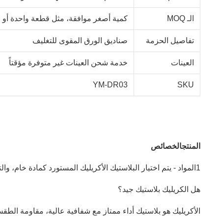
الـ MOQ
كمية أصغر موافقة، مثل قطعة واحدة أو 
تفاصيل الحزمة
صناديق الورق المقوى للتغليف
العينات
خدمة شحن العينات غير متوفرة مؤقتاً
YM-DR03
SKU
المنتج
الخصائص
1المواد - يتم اختيار البلاستيك الأكريليك المستورد كمادة خام، والتي هي صديقة للبيئة وآمنة، مع مرونة معتدلة وقسوة. المواد سميكة ومستقرة،والظهور العام بسيط وجميل;
هل الكريليك بلاستيك جيد؟
الأكريليك هو بلاستيك أداء ممتاز مع شفافية عالية، مقاومة الطق