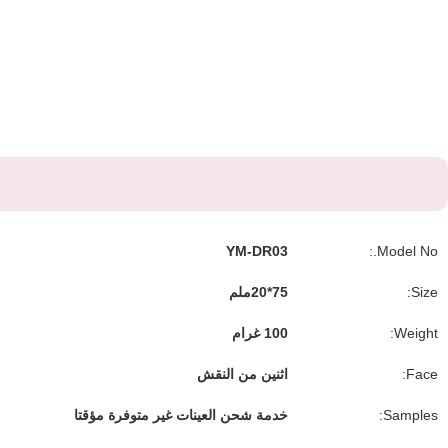
YM-DR03
Model No.:
Size:
75*20ملم
Weight:
100 غرام
Face:
اثنين من النقش
Samples:
خدمة شحن العينات غير متوفرة مؤقتا