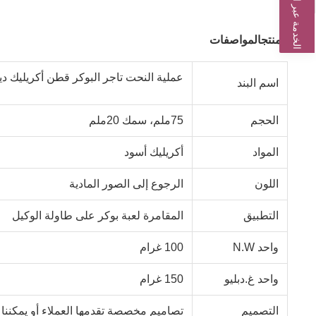
الخدمة عبر الإنترنت
المنتج
المواصفات
عملية النحت تاجر البوكر قطن أكريليك د
اسم البند
الحجم
75ملم، سمك 20ملم
المواد
أكريليك أسود
اللون
الرجوع إلى الصور المادية
التطبيق
المقامرة لعبة بوكر على طاولة الوكيل
واحد N.W
100 غرام
واحد غ.دبليو
150 غرام
التصميم
تصاميم مخصصة تقدمها العملاء أو يمكننا