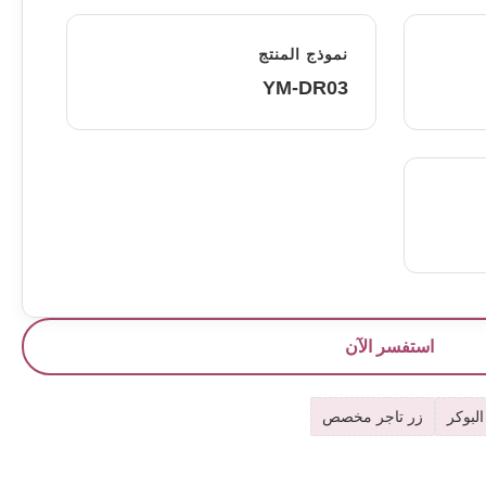
نموذج المنتج
YM-DR03
استفسر الآن
البوكر
زر تاجر مخصص