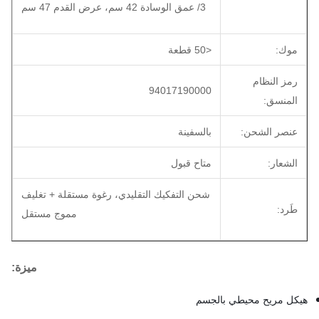
3/ عمق الوسادة 42 سم، عرض القدم 47 سم
موك:
<50 قطعة
رمز النظام
94017190000
المنسق:
عنصر الشحن:
بالسفينة
الشعار:
متاح قبول
شحن التفكيك التقليدي، رغوة مستقلة + تغليف
طَرد:
مموج مستقل
ميزة:
هيكل مريح محيطي بالجسم