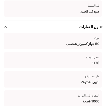
بلد المنشأ
صنع في الصين
تداول العقارات
موك
50 جهاز كمبيوتر شخصى
سعر الوحدة
117$
طريقة الدفع
انتهى Paypal
القدرة على التوريد
1000 قطعة