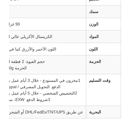
سمك
8 ملم
الوزن
90 غرام/قطعة
المواد
الكريستال الأكريلي عالي الشفاف
اللون
اللون الأحمر والأزرق كما في الصو
الحزمة
حجم العبوة: 2 قطعة لكل زوج
الحزمة N.W:180g
وقت التسليم
1مخزون في المستودع - خلال 3 أيام عمل بعد الدفع
الدفع: التحويل المصرفي / TT / Paypal
2التخصيص الشخصي - خلال 5 أيام عمل بعد الدفع
3شروط الدفع: EXW، سعر FOB
البحرية
عن طريق DHL/FedEx/TNT/UPS أو الشحن البحري