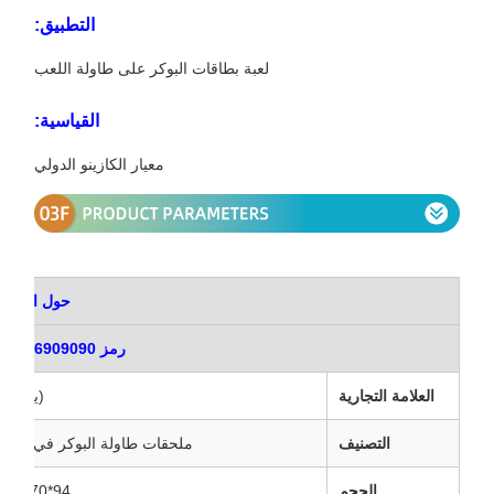
التطبيق:
لعبة بطاقات البوكر على طاولة اللعب
القياسية:
معيار الكازينو الدولي
حول المنتج
رمز Hs:3926909090
العلامة التجارية
(يانغ مي
التصنيف
ملحقات طاولة البوكر في الكازي
الحجم
94*70*11ملم