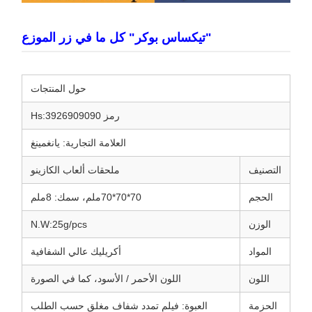
"تيكساس بوكر" كل ما في زر الموزع
حول المنتجات
رمز Hs:3926909090
العلامة التجارية: يانغمينغ
التصنيف
ملحقات ألعاب الكازينو
الحجم
70*70*70ملم، سمك: 8ملم
الوزن
N.W:25g/pcs
المواد
أكريليك عالي الشفافية
اللون
اللون الأحمر / الأسود، كما في الصورة
الحزمة
العبوة: فيلم تمدد شفاف مغلق حسب الطلب