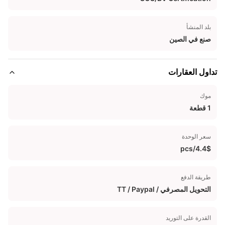
بلد المنشأ
صنع في الصين
تداول العقارات
موك
1 قطعة
سعر الوحدة
4.4$/pcs
طريقة الدفع
التحويل المصرفي / TT / Paypal
القدرة على التوريد