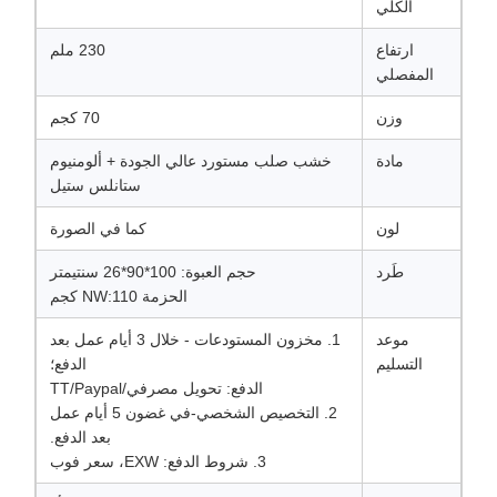
الكلي
ارتفاع
230 ملم
المفصلي
وزن
70 كجم
مادة
خشب صلب مستورد عالي الجودة + ألومنيوم
ستانلس ستيل
لون
كما في الصورة
طَرد
حجم العبوة: 100*90*26 سنتيمتر
الحزمة NW:110 كجم
موعد
1. مخزون المستودعات - خلال 3 أيام عمل بعد
التسليم
الدفع؛
الدفع: تحويل مصرفي/TT/Paypal
2. التخصيص الشخصي-في غضون 5 أيام عمل
بعد الدفع.
3. شروط الدفع: EXW، سعر فوب