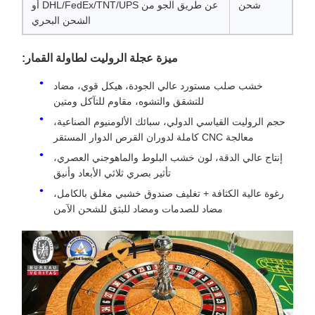
شحن
عن طريق الجو من DHL/FedEx/TNT/UPS أو
الشحن البحري
ميزة عجلة الروليت لطاولة القمار:
خشب صلب مستورد عالي الجودة، هيكل قوي، مضاد
للتشقق والتشوه، مقاوم للتآكل ومتين
حجم الروليت القياسي الدولي، سبائك الألومنيوم الصناعية،
معالجة CNC كاملة لدوران القرص الدوار المستقر
إنتاج عالي الدقة، لون خشب البلوط والماهوجني العصري،
تأثير بصري ثلاثي الأبعاد وأنيق
رغوة عالية الكثافة + تغليف صندوق خشبي مغلق بالكامل،
مضاد للصدمات ومضاد للبثق للشحن الآمن