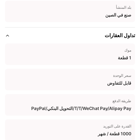
بلد المنشأ
صنع في الصين
تداول العقارات
موك
1 قطعة
سعر الوحدة
قابل للتفاوض
طريقة الدفع
T/T/WeChat Pay/Alipay Pay/التحويل البنكي/PayPal
القدرة على التوريد
1000 قطعة / شهر