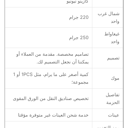
كازينو نيونيو
شمال غرب
220 جرام
واحد
غيغاواط
250 جرام
واحد
تصاميم مخصصة. مقدمة من العملاء أو
تصميم
يمكننا أن نجعل التصميم لك.
كمية أصغر على ما يرام، مثل 1PCS أو 1
موك
مجموعة؛
تفاصيل
تخصيص صناديق النقل من الورق المقوى
الحزمة
عينات
خدمة شحن العينات غير متوفرة مؤقتا
رمز التخزين