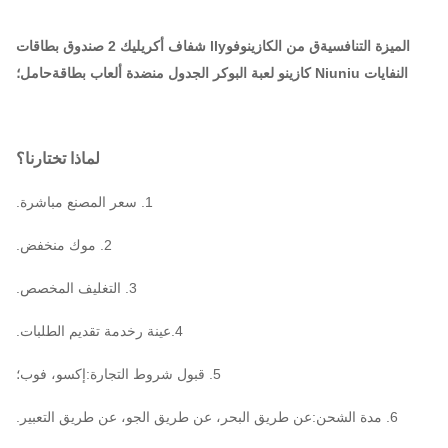
الميزة التنافسية
ق من الكازينو
فو
lly شفاف أكريليك 2 صندوق بطاقات
النفايات Niuniu كازينو لعبة البوكر الجدول منضدة ألعاب بطاقة
حامل؛
لماذا تختارنا؟
1. سعر المصنع مباشرة.
2. موك منخفض.
3. التغليف المخصص.
4.
عينة ر
خدمة تقديم الطلبات.
5. قبول شروط التجارة
:
إكسو، فوب؛
6. مدة الشحن
:
عن طريق البحر، عن طريق الجو، عن طريق التعبير.