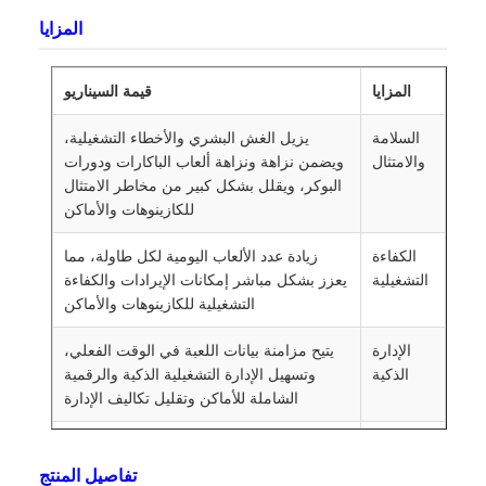
وزن
نو-2.75 كجم، جيجاو-3.8 كجم
المزايا
حجم
61*18.5*22.5 سم
التعبئة
المزايا
قيمة السيناريو
سعة
8 مجموعات من بطاقات البوكر القياسية
السلامة
يزيل الغش البشري والأخطاء التشغيلية،
البطاقة
والامتثال
ويضمن نزاهة ونزاهة ألعاب الباكارات ودورات
البوكر، ويقلل بشكل كبير من مخاطر الامتثال
عينة
لم يتم توفير خدمة العينة
للكازينوهات والأماكن
شحن
اختيار النقل الجوي أو البحري حسب
الكفاءة
زيادة عدد الألعاب اليومية لكل طاولة، مما
احتياجات الشراء
التشغيلية
يعزز بشكل مباشر إمكانات الإيرادات والكفاءة
التشغيلية للكازينوهات والأماكن
رمز
9504909000
النظام
الإدارة
يتيح مزامنة بيانات اللعبة في الوقت الفعلي،
المنسق
الذكية
وتسهيل الإدارة التشغيلية الذكية والرقمية
الشاملة للأماكن وتقليل تكاليف الإدارة
تكاليف
تعمل آلية منع الأخطاء الذكية على تقليل
العمالة
الأخطاء التشغيلية البشرية بشكل كبير، مما
تفاصيل المنتج