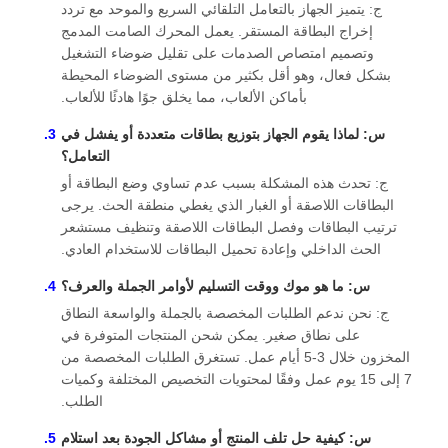
ج: يتميز الجهاز بالتعامل التلقائي السريع والموحد مع تردد
إخراج البطاقة المستقر. يعمل المحرك الصامت المدمج
وتصميم امتصاص الصدمات على تقليل ضوضاء التشغيل
بشكل فعال، وهو أقل بكثير من مستوى الضوضاء المحيطة
بأماكن الألعاب، مما يخلق جوًا هادئًا للألعاب.
س: لماذا يقوم الجهاز بتوزيع بطاقات متعددة أو يفشل في
التعامل؟
ج: تحدث هذه المشكلة بسبب عدم تساوي وضع البطاقة أو
البطاقات اللاصقة أو الغبار الذي يغطي منطقة الحث. يرجى
ترتيب البطاقات وفصل البطاقات اللاصقة وتنظيف مستشعر
الحث الداخلي وإعادة تحميل البطاقات للاستخدام العادي.
س: ما هو موك ووقت التسليم لأوامر الجملة والعرف؟
ج: نحن ندعم الطلبات المخصصة بالجملة والواسعة النطاق
على نطاق صغير. يمكن شحن المنتجات المتوفرة في
المخزون خلال 3-5 أيام عمل. تستغرق الطلبات المخصصة من
7 إلى 15 يوم عمل وفقًا لمحتويات التخصيص المختلفة وكميات
الطلب.
س: كيفية حل تلف المنتج أو مشاكل الجودة بعد استلام