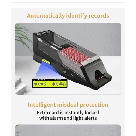
يقلل بشكل فعال من تدريب الموظفين في
المكان وتكاليف الإدارة اليومية
الموثوقية
قابلة للتكيف مع مختلف الاحتياجات التشغيلية،
والمتانة
بما في ذلك عمليات الكازينو على مدار الساعة
واللعب المستمر والممتد في البطولات، مع
تكاليف صيانة منخفضة للغاية على المدى
الطويل
تجربة
يسمح تصميم الجسم الشفاف بالمراقبة
المستخدم
المباشرة لحالة البطاقة الداخلية، وتخفيف
مخاوف اللاعبين وتعزيز تجربة المستخدم
بشكل شامل لكل من اللاعبين والموظفين.