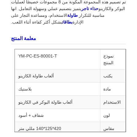
تم تصميم هذه المجموعة المكونة من 8 مجموعات خصيصًا لعمليات
البوكر والكازينو
حذاء تاجر
يتميز بتصميم عملي وسهولة التعامل. انها
مناسبة للتكرار
طاولة
الاستخدام، ومساعدة التجار على
الإدارة
بطاقات
بشكل أكثر كفاءة أثناء اللعب.
معلمة المنتج
نموذج
YM-PC-ES-80001-T
المنتج
يكتب
ألعاب طاولة الكازينو
مادة
بلاستيك
الاستخدام
ألعاب طاولة البوكر في الكازينو
لون
شفاف + أسود
مقاس
420*125*140 مللي متر