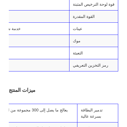
قوة لوحة الترخيص المثبتة
8 أزواج/رحلة، 300 زوج/ساعة
القوة المقدرة
عينات
خدمة شحن الع
موك
قالب
التعبئة
تعبئ
رمز التخزين التعريفي
ميزات المنتج
تدمير البطاقة
يعالج ما يصل إلى 300 مجموع
بسرعة عالية