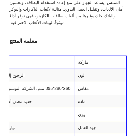
السلس. يساعد الجهاز على منع إعادة استخدام البطاقة، وتحسين
أمان الألعاب، وتقليل العمل اليدوي. مثالية لألعاب الباكارات والبوكر
والبلاك جاك وغيرها من ألعاب بطاقات الكازينو، فهي توفر أداءً
موثوقًا لبيئات الألعاب الاحترافية.
معلمة المنتج
ماركة
لون
الرجوع إلى الص
مقاس
260*280*395 ملم، الشركة التونسية للملاحة: 390*330*480 ملم
مادة
حديد معدن أسود ب
وزن
NW-14 ك
جهد العمل
تيار متردد 220 فولت/50/60