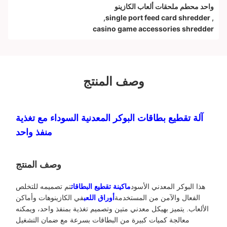
واحد محطم ملحقات ألعاب الكازينو
,
single port feed card shredder
,
casino game accessories shredder
وصف المنتج
آلة تقطيع بطاقات البوكر المعدنية السوداء مع تغذية
منفذ واحد
وصف المنتج
هذا البوكر المعدني الأسود
ماكينة تقطيع البطاقات
تم تصميمه للتخلص
الفعال والآمن من المستخدمة
أوراق اللعب
في الكازينوهات وأماكن
الألعاب. يتميز بهيكل معدني متين وتصميم تغذية بمنفذ واحد، ويمكنه
معالجة كميات كبيرة من البطاقات بسرعة مع ضمان التشغيل