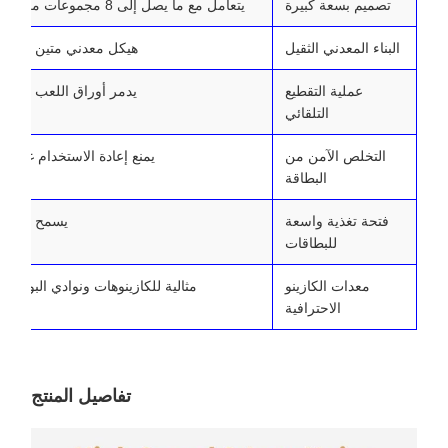
تصميم بسعة كبيرة
يتعامل مع ما يصل إلى 8 مجموعات من البطاقات في دورة تمزيق واحدة.
البناء المعدني الثقيل
هيكل معدني متين مصمم ل
عملية التقطيع
يدمر أوراق اللعب المس
التلقائي
التخلص الآمن من
يمنع إعادة الاستخدام غير ال
البطاقة
فتحة تغذية واسعة
يسمح بتحميل
للبطاقات
معدات الكازينو
مثالية للكازينوهات ونوادي البوكر و
الاحترافية
تفاصيل المنتج