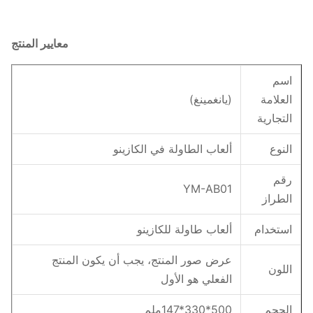
معايير المنتج
اسم
العلامة
(يانغمينغ)
التجارية
النوع
ألعاب الطاولة في الكازينو
رقم
YM-AB01
الطراز
استخدام
ألعاب طاولة للكازينو
عرض صور المنتج، يجب أن يكون المنتج
اللون
الفعلي هو الأول
الحجم
500*330*147ملم