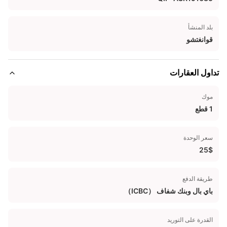
بلد المنشأ
قوانغتشو
تداول العقارات
موك
1 قطع
سعر الوحدة
25$
طريقة الدفع
باي بال وبنك شفاف （ICBC）
القدرة على التوريد