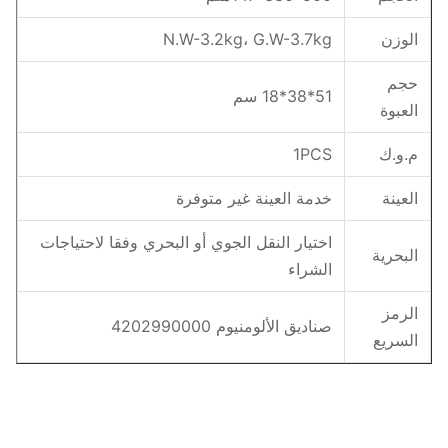
الوزن
N.W-3.2kg، G.W-3.7kg
حجم
51*38*18 سم
العبوة
م.و.ك
1PCS
العينة
خدمة العينة غير متوفرة
اختيار النقل الجوي أو البحري وفقا لاحتياجات
البحرية
الشراء
الرمز
صناديق الألومنيوم 4202990000
السريع