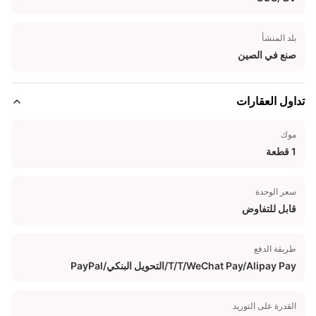
بلد المنشأ
صنع في الصين
تداول العقارات
موك
1 قطعة
سعر الوحدة
قابل للتفاوض
طريقة الدفع
T/T/WeChat Pay/Alipay Pay/التحويل البنكي/PayPal
القدرة على التوريد