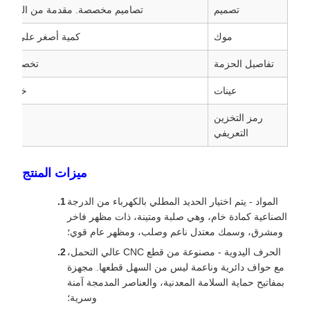
تصميم
تصاميم مخصصة. مقدمة من العملاء أو
موك
كمية أصغر على ما يرام، مثل PCS
تفاصيل الحزمة
تخصيص صنا
عينات
خدمة شح
رمز التخزين
التعريفي
ميزات المنتج
المواد - يتم اختيار الحديد المطلي بالكهرباء من الدرجة
الصناعية كمادة خام، وهي صلبة ومتينة، ذات مظهر فاخر
ومشرق، وسمك معتدل ناعم وصلب، ومظهر عام قوي؛
الحرف اليدوية - مصنوعة من قطع CNC عالي التحمل،
مع حواف دائرية وناعمة ليس من السهل قطعها. مجهزة
بمفاتيح حماية السلامة المعدنية، والعناصر المدمجة آمنة
وسرية؛