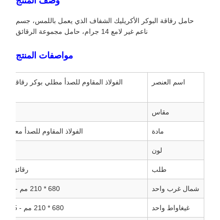
وصف المنتج
حامل رقاقة البوكر الأكريليك الشفاف الذي يعمل باللمس، جسم
ناعم غير لامع 14 جرام، حامل مجموعة الرقائق
مواصفات المنتج
اسم العنصر
الفولاذ المقاوم للصدأ مطلي بوكر رقاقة صي
مقاس
مادة
الفولاذ المقاوم للصدأ معدن ال
لون
طلب
رقائق كازي
شمال غرب واحد
680 * 210 مم - 8.8 كجم، 760 * 210 مم - 9.6 كجم
غيغاواط واحد
680 * 210 مم - 9.5 كجم، 760 * 210 مم - 10.5 كجم