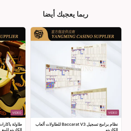
ربما يعجبك أيضا
VIDEO
VIDEO
نظام برامج تسجيل Baccarat V3 للطاولات ألعاب
طاولة باكارا
الكازينو
الكازينو للبيع