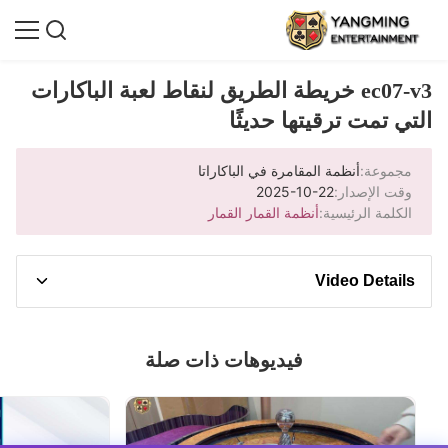
ec07-v3 خريطة الطريق لنقاط لعبة الباكارات
التي تمت ترقيتها حديثًا
مجموعة:
أنظمة المقامرة في الباكاراتا
وقت الإصدار:
2025-10-22
الكلمة الرئيسية:
أنظمة القمار القمار
Video Details
وصف الفيديو
فيديوهات ذات صلة
اكتشف نظام خريطة نقاط لعبة الباكارات EC09 المحدث
حديثًا، المصمم خصيصًا للاستخدام الاحترافي في
الكازينوهات. يوفر حل العرض المتقدم هذا نتائج اللعبة