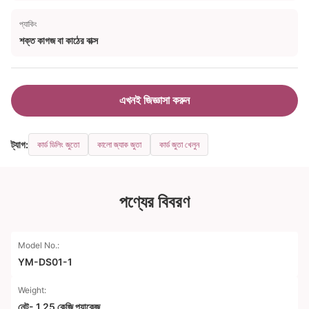
প্যাকিং
শক্ত কাগজ বা কাঠের বাক্স
এখনই জিজ্ঞাসা করুন
ট্যাগ:
কার্ড ডিলিং জুতো
কালো জ্যাক জুতা
কার্ড জুতা খেলুন
পণ্যের বিবরণ
Model No.:
YM-DS01-1
Weight:
নেট- 1.25 কেজি প্যাকেজ