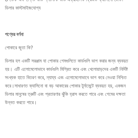
ডিলার কাস্টমাইজযোগ্য
পণ্যের বর্ণনা
পোকারে জুতা কি?
ডিলার হল একটি সরঞ্জাম যা পোকার গেমগুলিতে কার্ডগুলি ভাগ করার জন্য ব্যবহৃত
হয়। এটি এলোমেলোভাবে কার্ডগুলি মিশ্রিত করে এবং খেলোয়াড়দের একটি নির্দিষ্ট
সংখ্যক হাতে বিতরণ করে, ন্যায্য এবং এলোমেলোভাবে ভাগ করে নেওয়া নিশ্চিত
করে।সাধারণত ক্যাসিনো বা বড় আকারের পোকার টুর্নামেন্টে ব্যবহৃত হয়, একজন
ডিলার মানুষের ত্রুটি এবং প্রতারণার ঝুঁকি হ্রাস করতে পারে এবং গেমের দক্ষতা
উন্নত করতে পারে।