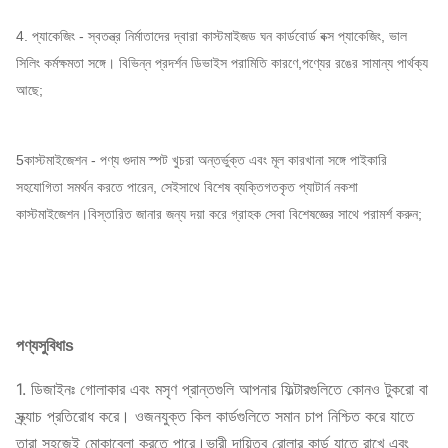
4. প্যাকেজিং - স্বতন্ত্র নির্মাতাদের দ্বারা কাস্টমাইজড ঘন কার্ডবোর্ড বক্স প্যাকেজিং, ভাল
সিলিং কর্মক্ষমতা সঙ্গে। বিভিন্ন প্রদর্শন ডিভাইস পরামিতি কারণে,পণ্যের রঙের সামান্য পার্থক্য
আছে;
5কাস্টমাইজেশন - পণ্য গুদাম স্পট খুচরা অন্তর্ভুক্ত এবং মূল কারখানা সঙ্গে পাইকারি
সহযোগিতা সমর্থন করতে পারেন, সেইসাথে বিশেষ ব্যক্তিগতকৃত প্যাটার্ন নকশা
কাস্টমাইজেশন।বিস্তারিত জানার জন্য দয়া করে গ্রাহক সেবা বিশেষজ্ঞের সাথে পরামর্শ করুন;
পণ্য
সুবিধা
s
1. ডিজাইনঃ গোলাকার এবং মসৃণ প্রান্তগুলি আপনার ফিল্টারগুলিতে কোনও টুকরো বা
স্ক্র্যাচ প্রতিরোধ করে। ওজনযুক্ত কিল কার্ডগুলিতে সমান চাপ নিশ্চিত করে যাতে
তারা সহজেই মোকাবেলা করতে পারে।ভারী দায়িত্ব রোলার কার্ড যাতে রাখে এবং