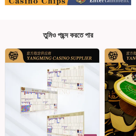
তুমিও পছন্দ করতে পার