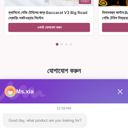
VIDEO
ক্যাসিনো গেমিং টেবিলের জন্য Baccarat V3 Big Road
বিলাসবহুল কাস্টম 
স্কোরিং সফটওয়্যার সিস্টেম
গেমিং টেবিল বিক্রয়ে
এখনই যোগাযোগ করুন
যোগাযোগ করুন
Ms.xia
11:58 AM
Good day, what product are you looking for?