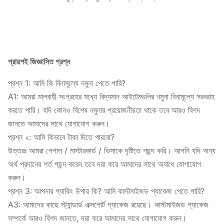
প্রায়শই জিজ্ঞাসিত প্রশ্ন
প্রশ্ন 1: আমি কি বিনামূল্যে নমুনা পেতে পারি?
A1: আমরা মালবাহী সংগ্রহের মধ্যে বিদ্যমান আইটেমগুলির নমুনা বিনামূল্যে সরবরাহ
করতে পারি। যদি কোনও বিশেষ নমুনার প্রয়োজনীয়তা থাকে তবে আরও বিশদ
জানতে আমাদের সাথে যোগাযোগ করুন।
প্রশ্ন ২: আমি কিভাবে টাকা দিতে পারবো?
উত্তরঃ আমরা পেপাল / মাস্টারকার্ড / ভিসাকে দৃষ্টিতে পছন্দ করি। আপনি যদি অন্য
অর্থ প্রদানের শর্ত পছন্দ করেন তবে দয়া করে আমাদের সাথে অবাধে যোগাযোগ
করুন।
প্রশ্ন 3: আপনার প্যাকিং উপায় কি? আমি কাস্টমাইজড প্যাকেজ পেতে পারি?
A3: আমাদের কাছে স্ট্যান্ডার্ড এক্সপোর্ট প্যাকেজ রয়েছে। কাস্টমাইজড প্যাকেজ
সম্পর্কে আরও বিশদ জানতে, দয়া করে আমাদের সাথে যোগাযোগ করুন।