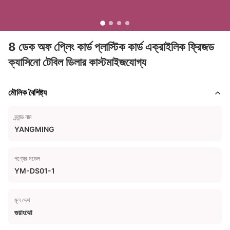
8 ডেক অফ প্লেিং কার্ড প্লাস্টিক কার্ড এক্রাইলিক ফ্রিজড
ক্যাসিনো টেবিল ডিলার কাস্টমাইজযোগ্য
মৌলিক বৈশিষ্ট্য
ব্র্যান্ড নাম
YANGMING
পণ্যের মডেল
YM-DS01-1
মূল দেশ
গুয়াংঝো