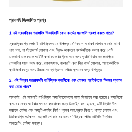
প্রায়শই জিজ্ঞাসিত প্রশ্ন
1
.
এই স্বয়ংক্রিয় শ্যাফলিং ডিভাইসটি কোন কার্ডের ধরনগুলি গ্রহণ করতে পারে?
স্বয়ংক্রিয় শ্যাফলারটি বাণিজ্যিকভাবে উপলব্ধ বেশিরভাগ সাধারণ খেলার কার্ডের সাথে
খাপ খায়, যা স্ট্যান্ডার্ড পোকার এবং ব্রিজ-আকারের কার্ডগুলিকে কভার করে।এটি
একসাথে এক থেকে আটটি কার্ড ডেক মিশ্রিত করে এবং ক্যারিবিয়ান সহ জনপ্রিয়
গেমগুলির সাথে কাজ করে, ব্ল্যাকজ্যাক, বাকারাট এবং থ্রি কার্ড পোকার, আন্তর্জাতিক
ক্যাসিনো ভেন্যু এবং উচ্চমানের ব্যক্তিগত গেমিং ক্লাবের জন্য উপযুক্ত।
2. এই মিশ্রণ সরঞ্জামগুলি বাণিজ্যিক ক্যাসিনো এবং পোকার প্রতিষ্ঠানের ভিতরে স্থাপন
করা যেতে পারে?
অবশ্যই, এই মডেলটি বাণিজ্যিক অ্যাপ্লিকেশনের জন্য ডিজাইন করা হয়েছে। ক্যাসিনো
ক্লাবের মধ্যে অবিরাম ঘন ঘন ব্যবহারের জন্য ডিজাইন করা হয়েছে, এটি স্থিতিশীল
ড্রাইভ মোটর এবং অ্যান্টি-ব্লকিং নির্মাণ গ্রহণ করে;দ্রুত মিশ্রণ, শান্ত চলমান এবং
নির্ভরযোগ্য কর্মক্ষমতা সহজেই পোকার ঘর এবং বাণিজ্যিক গেমিং সাইটের দৈনন্দিন
অপারেটিং চাহিদা সন্তুষ্ট।