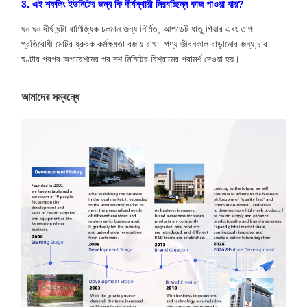
3. এই শফলিং ইউনিটের জন্য কি দীর্ঘস্থায়ী নিরবচ্ছিন্ন কাজ পাওয়া যায়?
ঘন ঘন দীর্ঘ ঘন্টা বাণিজ্যিক চলমান জন্য নির্মিত, আপডেট ধাতু গিয়ার এবং তাপ
প্রতিরোধী মোটর ধ্রুবক কর্মক্ষমতা বজায় রাখা. পণ্য জীবনকাল বাড়ানোর জন্য,চার
ঘণ্টার পরপর অপারেশনের পর দশ মিনিটের বিশ্রামের পরামর্শ দেওয়া হয়।.
আমাদের সম্বন্ধে