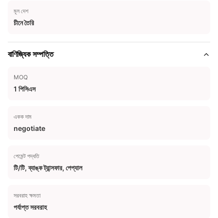
মূল দেশ
চীনে তৈরি
বাণিজ্যিক সম্পত্তি
MOQ
1 পিসিএস
একক দাম
negotiate
পেমেন্ট পদ্ধতি
টি/টি, ব্যাঙ্ক ট্রান্সফার, পেপ্যাল
সরবরাহ ক্ষমতা
পর্যাপ্ত সরবরাহ