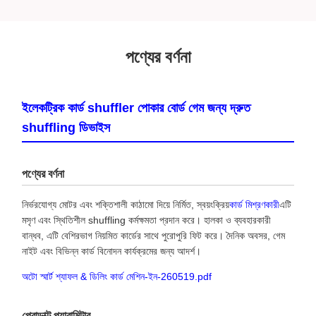
পণ্যের বর্ণনা
ইলেকট্রিক কার্ড shuffler পোকার বোর্ড গেম জন্য দ্রুত
shuffling ডিভাইস
পণ্যের বর্ণনা
নির্ভরযোগ্য মোটর এবং শক্তিশালী কাঠামো দিয়ে নির্মিত, স্বয়ংক্রিয়
কার্ড মিশ্রণকারী
এটি
মসৃণ এবং স্থিতিশীল shuffling কর্মক্ষমতা প্রদান করে। হালকা ও ব্যবহারকারী
বান্ধব, এটি বেশিরভাগ নিয়মিত কার্ডের সাথে পুরোপুরি ফিট করে। দৈনিক অবসর, গেম
নাইট এবং বিভিন্ন কার্ড বিনোদন কার্যক্রমের জন্য আদর্শ।
অটো স্মার্ট শ্যাফল & ডিলিং কার্ড মেশিন-ইন-260519.pdf
প্রোডাক্ট প্যারামিটার