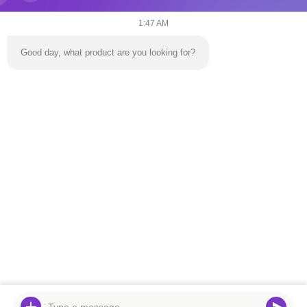
1:47 AM
Good day, what product are you looking for?
Envoyez
À La Maison
Produits
Vidéos
À Propos De Nous
Visite De L'usine
Nous Contacter
Nouvelles
Le Blog
Téléphone:
86-139 2695 2822-853-6341 4525
E-mail:
ymingservice@163.com
© 2026 Guangzhou Yangming Entertainment Products Co.,LTD. All Rights
Reserved.