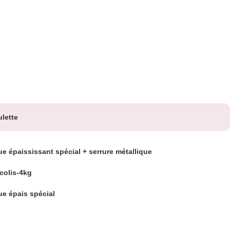
lette
ue épaississant spécial + serrure métallique
 colis-4kg
ue épais spécial