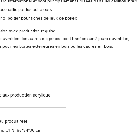
 international et sont principalement utilisées dans les casinos inter
accueillis par les acheteurs.
ino, boîtier pour fiches de jeux de poker;
ption avec production requise
s ouvrables, les autres exigences sont basées sur 7 jours ouvrables;
 pour les boîtes extérieures en bois ou les cadres en bois.
ciaux production acrylique
u produit réel
mm, CTN: 65*34*36 cm