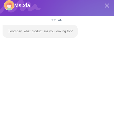
Ms.xia
3:25 AM
Good day, what product are you looking for?
Envoyez
À La Maison
Produits
Vidéos
À Propos De Nous
Visite De L'usine
Nous Contacter
Nouvelles
Le Blog
Téléphone:
86-139 2695 2822-853-6341 4525