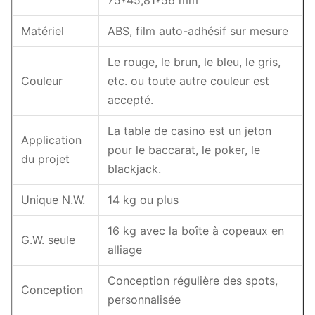
75*45,81*56 mm
Matériel
ABS, film auto-adhésif sur mesure
Le rouge, le brun, le bleu, le gris,
Couleur
etc. ou toute autre couleur est
accepté.
La table de casino est un jeton
Application
pour le baccarat, le poker, le
du projet
blackjack.
Unique N.W.
14 kg ou plus
16 kg avec la boîte à copeaux en
G.W. seule
alliage
Conception régulière des spots,
Conception
personnalisée