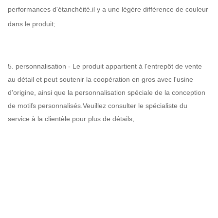
performances d'étanchéité.il y a une légère différence de couleur
dans le produit;
5. personnalisation - Le produit appartient à l'entrepôt de vente
au détail et peut soutenir la coopération en gros avec l'usine
d'origine, ainsi que la personnalisation spéciale de la conception
de motifs personnalisés.Veuillez consulter le spécialiste du
service à la clientèle pour plus de détails;