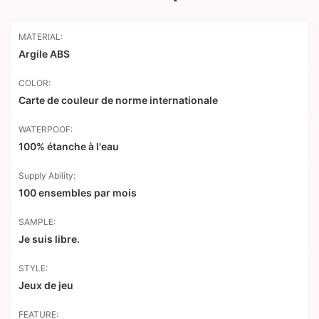
MATERIAL:
Argile ABS
COLOR:
Carte de couleur de norme internationale
WATERPOOF:
100% étanche à l'eau
Supply Ability:
100 ensembles par mois
SAMPLE:
Je suis libre.
STYLE:
Jeux de jeu
FEATURE: