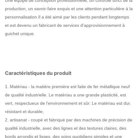
Une équipe de conception professionnelle, un contrôle strict de la
Numéro
43*35*36cm-7,5kg, 100 pièces par TNT
production, un savoir-faire exquis et une attention particulière à la
CTN
personnalisation.Il a été aimé par les clients pendant longtemps
Unité de
et est devenu un fabricant de services d'approvisionnement à
Le numéro de série YM-PA01
production
guichet unique.
Caractéristiques du produit
1. Matériau - la matière première est faite de fer métallique neuf
de qualité industrielle. Le matériau a une grande plasticité, est
vert, respectueux de l'environnement et sûr. Le matériau est dur,
résistant et durable;
2. artisanat - coupé et fabriqué par des machines de précision de
qualité industrielle, avec des lignes et des textures claires, des
bords arrondis et lisses, des soins quotidiens simples et une