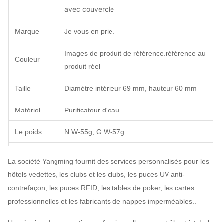
avec couvercle
Marque
Je vous en prie.
Images de produit de référence,référence au
Couleur
produit réel
Taille
Diamètre intérieur 69 mm, hauteur 60 mm
Matériel
Purificateur d'eau
Le poids
N.W-55g, G.W-57g
Les
Le service d'expédition d'échantillons n'est
La société Yangming fournit des services personnalisés pour les
échantillons
pas disponible temporairement
hôtels vedettes, les clubs et les clubs, les puces UV anti-
contrefaçon, les puces RFID, les tables de poker, les cartes
Nombre de
Moule d'usine, 1 pièce
professionnelles et les fabricants de nappes imperméables..
pièces