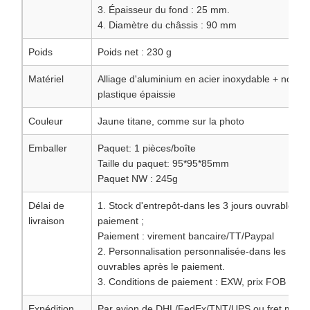
3. Épaisseur du fond : 25 mm.
4. Diamètre du châssis : 90 mm
Poids
Poids net : 230 g
Matériel
Alliage d'aluminium en acier inoxydable + nouve
plastique épaissie
Couleur
Jaune titane, comme sur la photo
Emballer
Paquet: 1 pièces/boîte
Taille du paquet: 95*95*85mm
Paquet NW : 245g
Délai de
1. Stock d'entrepôt-dans les 3 jours ouvrables a
livraison
paiement ;
Paiement : virement bancaire/TT/Paypal
2. Personnalisation personnalisée-dans les 5 jou
ouvrables après le paiement.
3. Conditions de paiement : EXW, prix FOB
Expédition
Par avion de DHL/FedEx/TNT/UPS ou fret marit