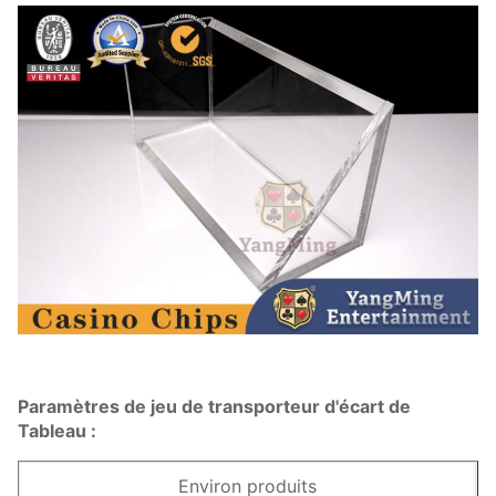
Paramètres de jeu de transporteur d'écart de
Tableau :
Environ produits