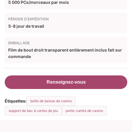
5 000 PCs/morceaux par mois
PÉRIODE D'EXPÉDITION
5-8 jour de travail
EMBALLAGE
Film de bout droit transparent entièrement inclus fait sur
commande
Renseignez-vous
Étiquettes:
boîte de baisse de casino
support de bac à cartes de jeu
porte-cartes de casino