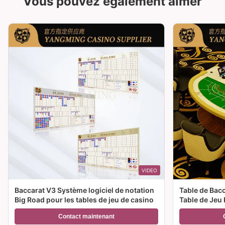
Vous pouvez également aimer
VIDEO
Baccarat V3 Système logiciel de notation
Table de Bac
Big Road pour les tables de jeu de casino
Table de Jeu 
Casino à Ven
Contact maintenant