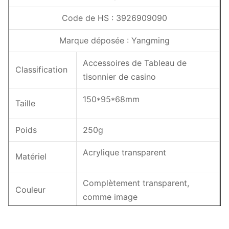
Code de HS : 3926909090
Marque déposée : Yangming
Accessoires de Tableau de
Classification
tisonnier de casino
150*95*68mm
Taille
Poids
250g
Acrylique transparent
Matériel
Complètement transparent,
Couleur
comme image
Paquet
1 morceau/sac, G.W : 260g