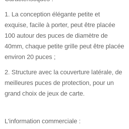
1. La conception élégante petite et
exquise, facile à porter, peut être placée
100 autour des puces de diamètre de
40mm, chaque petite grille peut être placée
environ 20 puces ;
2. Structure avec la couverture latérale, de
meilleures puces de protection, pour un
grand choix de jeux de carte.
L'information commerciale :