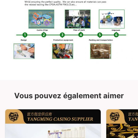
Vous pouvez également aimer