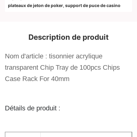
plateaux de jeton de poker
,
support de puce de casino
Description de produit
Nom d'article : tisonnier acrylique
transparent Chip Tray de 100pcs Chips
Case Rack For 40mm
Détails de produit :