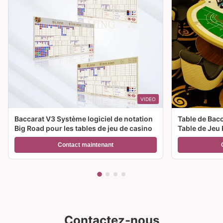
VIDEO
Baccarat V3 Système logiciel de notation
Table de Bac
Big Road pour les tables de jeu de casino
Table de Jeu 
Casino à Ven
Contact maintenant
Contactez-nous