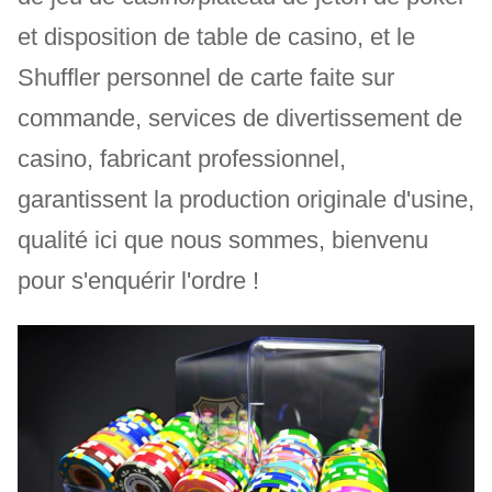
et disposition de table de casino, et le
Shuffler personnel de carte faite sur
commande, services de divertissement de
casino, fabricant professionnel,
garantissent la production originale d'usine,
qualité ici que nous sommes, bienvenu
pour s'enquérir l'ordre !