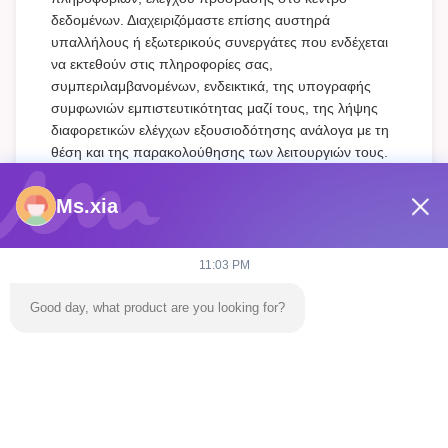
δεδομένων. Διαχειριζόμαστε επίσης αυστηρά
υπαλλήλους ή εξωτερικούς συνεργάτες που ενδέχεται
να εκτεθούν στις πληροφορίες σας,
συμπεριλαμβανομένων, ενδεικτικά, της υπογραφής
συμφωνιών εμπιστευτικότητας μαζί τους, της λήψης
διαφορετικών ελέγχων εξουσιοδότησης ανάλογα με τη
θέση και της παρακολούθησης των λειτουργιών τους.
Προστασία Ανηλίκων
Ms.xia
Αποδίδουμε σημασία στην προστασία των
προσωπικών πληροφοριών των ανηλίκων. Εάν είστε
11:03 PM
ανήλικος, σας προτείνουμε να ζητήσετε από τον
κηδεμόνα σας να διαβάσει προσεκτικά αυτήν την
Good day, what product are you looking for?
πολιτική απορρήτου και να χρησιμοποιήσει τις
υπηρεσίες μας ή να μας παρέχει πληροφορίες με την
προϋπόθεση ότι έχετε λάβει τη συγκατάθεση του
κηδεμόνα σας.