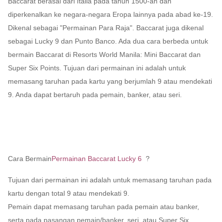
Baccarat berasal dari Italia pada tahun 1500-an dan
diperkenalkan ke negara-negara Eropa lainnya pada abad ke-19.
Dikenal sebagai "Permainan Para Raja". Baccarat juga dikenal
sebagai Lucky 9 dan Punto Banco. Ada dua cara berbeda untuk
bermain Baccarat di Resorts World Manila: Mini Baccarat dan
Super Six Points. Tujuan dari permainan ini adalah untuk
memasang taruhan pada kartu yang berjumlah 9 atau mendekati
9. Anda dapat bertaruh pada pemain, banker, atau seri.
Cara Bermain
Permainan Baccarat Lucky 6
?
Tujuan dari permainan ini adalah untuk memasang taruhan pada
kartu dengan total 9 atau mendekati 9.
Pemain dapat memasang taruhan pada pemain atau banker,
serta pada pasangan pemain/banker, seri, atau Super Six.