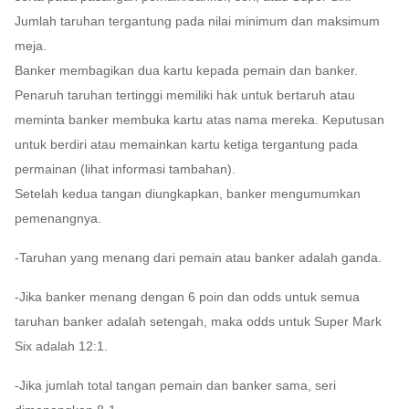
Jumlah taruhan tergantung pada nilai minimum dan maksimum
meja.
Banker membagikan dua kartu kepada pemain dan banker.
Penaruh taruhan tertinggi memiliki hak untuk bertaruh atau
meminta banker membuka kartu atas nama mereka. Keputusan
untuk berdiri atau memainkan kartu ketiga tergantung pada
permainan (lihat informasi tambahan).
Setelah kedua tangan diungkapkan, banker mengumumkan
pemenangnya.
-Taruhan yang menang dari pemain atau banker adalah ganda.
-Jika banker menang dengan 6 poin dan odds untuk semua
taruhan banker adalah setengah, maka odds untuk Super Mark
Six adalah 12:1.
-Jika jumlah total tangan pemain dan banker sama, seri