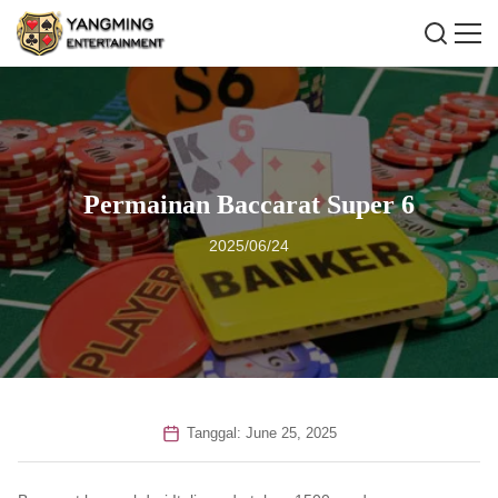
Permainan Baccarat Super 6
2025/06/24
Tanggal: June 25, 2025