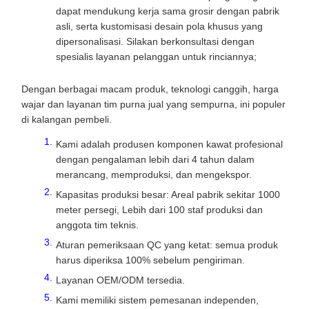
dapat mendukung kerja sama grosir dengan pabrik
asli, serta kustomisasi desain pola khusus yang
dipersonalisasi. Silakan berkonsultasi dengan
spesialis layanan pelanggan untuk rinciannya;
Dengan berbagai macam produk, teknologi canggih, harga
wajar dan layanan tim purna jual yang sempurna, ini populer
di kalangan pembeli.
Kami adalah produsen komponen kawat profesional
dengan pengalaman lebih dari 4 tahun dalam
merancang, memproduksi, dan mengekspor.
Kapasitas produksi besar: Areal pabrik sekitar 1000
meter persegi, Lebih dari 100 staf produksi dan
anggota tim teknis.
Aturan pemeriksaan QC yang ketat: semua produk
harus diperiksa 100% sebelum pengiriman.
Layanan OEM/ODM tersedia.
Kami memiliki sistem pemesanan independen,