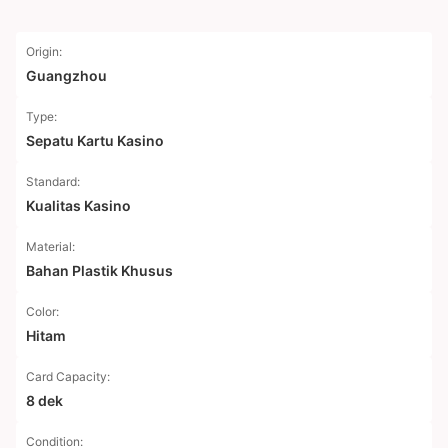
Origin:
Guangzhou
Type:
Sepatu Kartu Kasino
Standard:
Kualitas Kasino
Material:
Bahan Plastik Khusus
Color:
Hitam
Card Capacity:
8 dek
Condition: