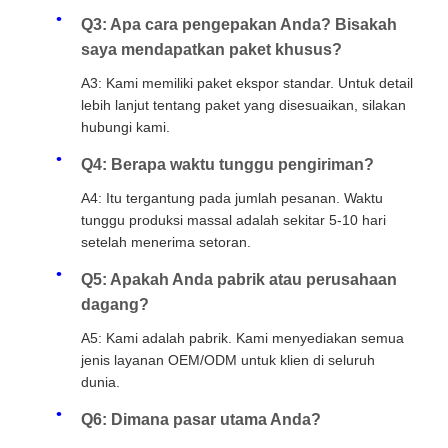
Q3: Apa cara pengepakan Anda? Bisakah
saya mendapatkan paket khusus?
A3: Kami memiliki paket ekspor standar. Untuk detail
lebih lanjut tentang paket yang disesuaikan, silakan
hubungi kami.
Q4: Berapa waktu tunggu pengiriman?
A4: Itu tergantung pada jumlah pesanan. Waktu
tunggu produksi massal adalah sekitar 5-10 hari
setelah menerima setoran.
Q5: Apakah Anda pabrik atau perusahaan
dagang?
A5: Kami adalah pabrik. Kami menyediakan semua
jenis layanan OEM/ODM untuk klien di seluruh
dunia.
Q6: Dimana pasar utama Anda?