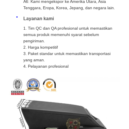
A6: Kami mengekspor ke Amerika Utara, Asia
Tenggara, Eropa, Korea, Jepang, dan negara lain.
Layanan kami
1. Tim QC dan QA profesional untuk memastikan
semua produk memenuhi syarat sebelum
pengiriman.
2. Harga kompetitif
3. Paket standar untuk memastikan transportasi
yang aman.
4. Pelayanan profesional