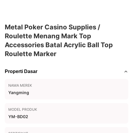
Metal Poker Casino Supplies /
Roulette Menang Mark Top
Accessories Batal Acrylic Ball Top
Roulette Marker
Properti Dasar
NAMA MEREK
Yangming
MODEL PRODUK
YM-BD02