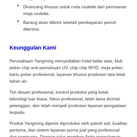
Dirancang khusus untuk roda roulette dan permainan
meja roulette.
Barang akan dikirim setelah pembayaran penuh
diterima.
Keunggulan Kami
Perusahaan Yangming menyediakan hotel kelas atas, klub
poker chip anti-pemalsuan UV, chip chip RFID, meja poker,
kartu poker profesional, layanan khusus produsen tata letak
tahan air.
Tim desain profesional, kontrol produksi yang ketat,
teknologi luar biasa, fokus profesional, telah lama dicintai
pelanggan, dan telah menjadi produsen layanan pengadaan
terpadu.
Produk Yangming dijamin diproduksi oleh pabrik asli, kualitas
pertama, dan sistem layanan purna jual yang profesional
dan sempurna. Dengan tulus memberi Anda pengalaman