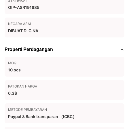
SERTIFIKAT
QIP-ASR191685
NEGARA ASAL
DIBUAT DI CINA
Properti Perdagangan
MOQ
10 pcs
PATOKAN HARGA
6.3$
METODE PEMBAYARAN
Paypal & Bank transparan （ICBC）