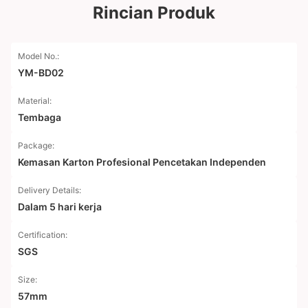
Rincian Produk
Model No.:
YM-BD02
Material:
Tembaga
Package:
Kemasan Karton Profesional Pencetakan Independen
Delivery Details:
Dalam 5 hari kerja
Certification:
SGS
Size:
57mm