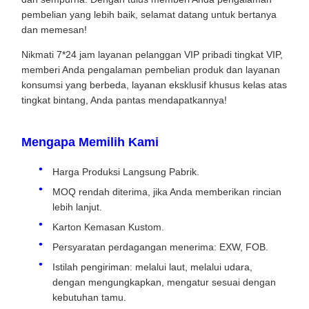
pembelian yang lebih baik, selamat datang untuk bertanya
dan memesan!
Nikmati 7*24 jam layanan pelanggan VIP pribadi tingkat VIP,
memberi Anda pengalaman pembelian produk dan layanan
konsumsi yang berbeda, layanan eksklusif khusus kelas atas
tingkat bintang, Anda pantas mendapatkannya!
Mengapa Memilih Kami
Harga Produksi Langsung Pabrik.
MOQ rendah diterima, jika Anda memberikan rincian
lebih lanjut.
Karton Kemasan Kustom.
Persyaratan perdagangan menerima: EXW, FOB.
Istilah pengiriman: melalui laut, melalui udara,
dengan mengungkapkan, mengatur sesuai dengan
kebutuhan tamu.