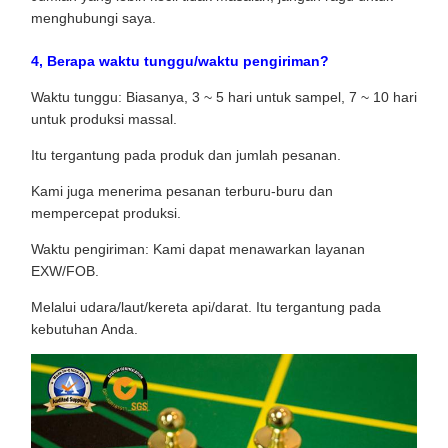
menghubungi saya.
4, Berapa waktu tunggu/waktu pengiriman?
Waktu tunggu: Biasanya, 3 ~ 5 hari untuk sampel, 7 ~ 10 hari
untuk produksi massal.
Itu tergantung pada produk dan jumlah pesanan.
Kami juga menerima pesanan terburu-buru dan
mempercepat produksi.
Waktu pengiriman: Kami dapat menawarkan layanan
EXW/FOB.
Melalui udara/laut/kereta api/darat. Itu tergantung pada
kebutuhan Anda.