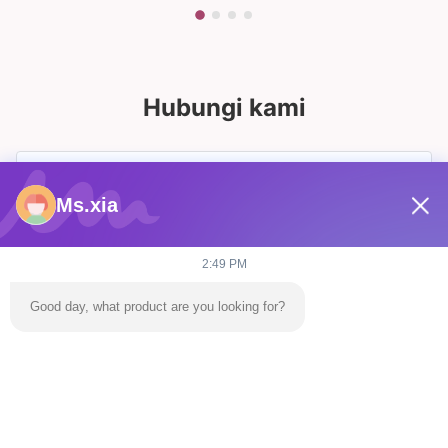
Hubungi kami
Ms.xia
2:49 PM
Good day, what product are you looking for?
Mengirim