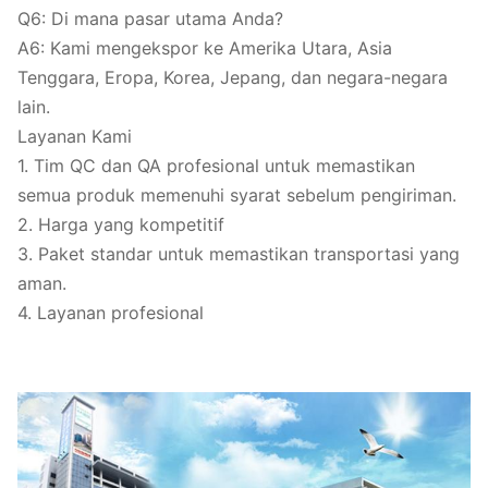
Q6: Di mana pasar utama Anda?
A6: Kami mengekspor ke Amerika Utara, Asia
Tenggara, Eropa, Korea, Jepang, dan negara-negara
lain.
Layanan Kami
1. Tim QC dan QA profesional untuk memastikan
semua produk memenuhi syarat sebelum pengiriman.
2. Harga yang kompetitif
3. Paket standar untuk memastikan transportasi yang
aman.
4. Layanan profesional