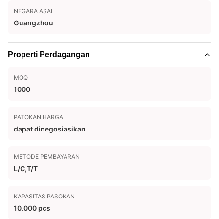
NEGARA ASAL
Guangzhou
Properti Perdagangan
MOQ
1000
PATOKAN HARGA
dapat dinegosiasikan
METODE PEMBAYARAN
L/C,T/T
KAPASITAS PASOKAN
10.000 pcs