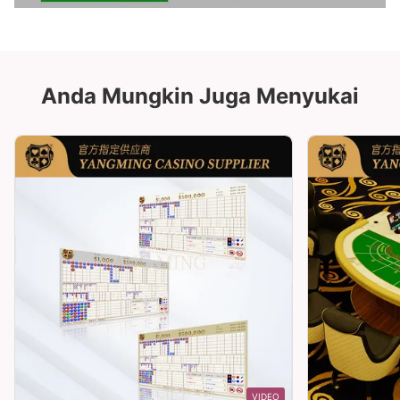
Anda Mungkin Juga Menyukai
VIDEO