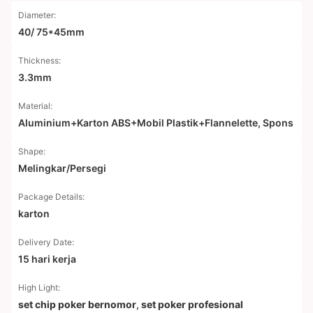
Diameter:
40/ 75*45mm
Thickness:
3.3mm
Material:
Aluminium+Karton ABS+Mobil Plastik+Flannelette, Spons
Shape:
Melingkar/Persegi
Package Details:
karton
Delivery Date:
15 hari kerja
High Light:
set chip poker bernomor
,
set poker profesional