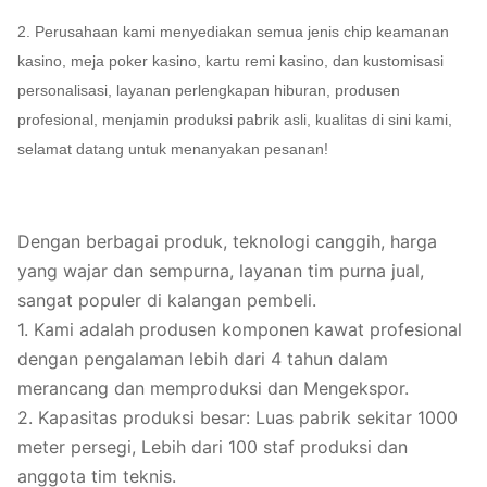
2. Perusahaan kami menyediakan semua jenis chip keamanan
kasino, meja poker kasino, kartu remi kasino, dan kustomisasi
personalisasi, layanan perlengkapan hiburan, produsen
profesional, menjamin produksi pabrik asli, kualitas di sini kami,
selamat datang untuk menanyakan pesanan!
Dengan berbagai produk, teknologi canggih, harga
yang wajar dan sempurna, layanan tim purna jual,
sangat populer di kalangan pembeli.
1. Kami adalah produsen komponen kawat profesional
dengan pengalaman lebih dari 4 tahun dalam
merancang dan memproduksi dan Mengekspor.
2. Kapasitas produksi besar: Luas pabrik sekitar 1000
meter persegi, Lebih dari 100 staf produksi dan
anggota tim teknis.