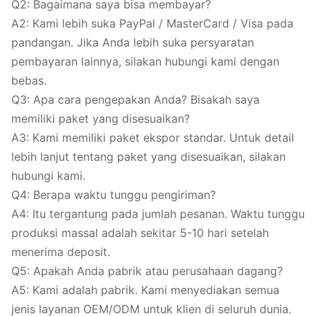
Q2: Bagaimana saya bisa membayar?
A2: Kami lebih suka PayPal / MasterCard / Visa pada
pandangan. Jika Anda lebih suka persyaratan
pembayaran lainnya, silakan hubungi kami dengan
bebas.
Q3: Apa cara pengepakan Anda? Bisakah saya
memiliki paket yang disesuaikan?
A3: Kami memiliki paket ekspor standar. Untuk detail
lebih lanjut tentang paket yang disesuaikan, silakan
hubungi kami.
Q4: Berapa waktu tunggu pengiriman?
A4: Itu tergantung pada jumlah pesanan. Waktu tunggu
produksi massal adalah sekitar 5-10 hari setelah
menerima deposit.
Q5: Apakah Anda pabrik atau perusahaan dagang?
A5: Kami adalah pabrik. Kami menyediakan semua
jenis layanan OEM/ODM untuk klien di seluruh dunia.