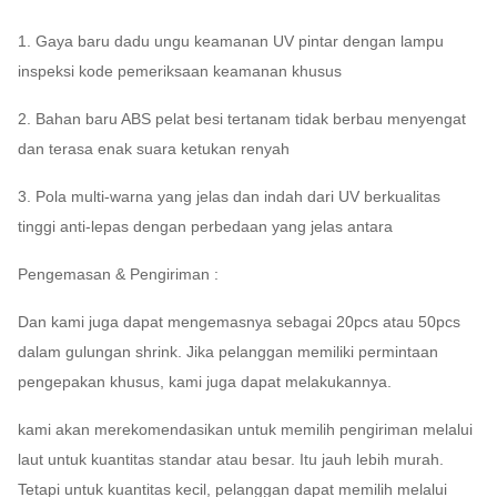
1. Gaya baru dadu ungu keamanan UV pintar dengan lampu
inspeksi kode pemeriksaan keamanan khusus
2. Bahan baru ABS pelat besi tertanam tidak berbau menyengat
dan terasa enak suara ketukan renyah
3. Pola multi-warna yang jelas dan indah dari UV berkualitas
tinggi anti-lepas dengan perbedaan yang jelas antara
Pengemasan & Pengiriman :
Dan kami juga dapat mengemasnya sebagai 20pcs atau 50pcs
dalam gulungan shrink. Jika pelanggan memiliki permintaan
pengepakan khusus, kami juga dapat melakukannya.
kami akan merekomendasikan untuk memilih pengiriman melalui
laut untuk kuantitas standar atau besar. Itu jauh lebih murah.
Tetapi untuk kuantitas kecil, pelanggan dapat memilih melalui