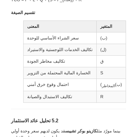
تقسيم الصيغة
المتغير
المعنى
(ب)
سعر الشراء الأساسي للوحدة
(ل)
تكاليف الخدمات اللوجستية والاستيراد
ق
تكاليف مخاطر الجودة
S
الخسارة المالية المحتملة من التزوير
(ب)
)
احتمال وقوع خرق أمني
المخاطر
R
تكاليف الاستبدال والصيانة
5.2 تحليل عائد الاستثمار
بينما مورّد مثل
كازينو بوكر تشيبس
قد يكون لديهم سعر وحدة أولي