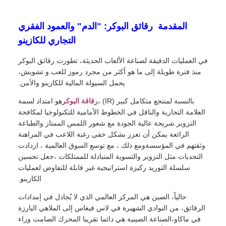
المقدمة ‬ رقائق البوكر: "الدم" والعمود الفقري
التجاري للكازينو
في العمليات الدقيقة لصناعة الألعاب الحديثة، تطورت رقائق البوكر
منذ فترة طويلة إلى ما هو أكثر من مجرد رموز للعب.و تشويش،
يحمل السيولة المالية للكازينو والأمن.
بالنسبة لمنتجع متكامل كبير (IR) ،
رقاقة البوكر
هو امتداد لسمة
العلامة التجارية والناقل في الخطوط الأمامية للتكنولوجيا لمكافحة
التزوير.شريحة عالية الجودة مع شعور اللمس الممتاز والطباعة
الرائعة يمكن أن تعزز بشكل خفي رغبة اللاعب في المراهنة
وثقتهم في المؤسسةومع ذلك ، مع توسع السوق العالمية ، ازدادت
التحديات مثل التزوير والتسوية المتبادلة للممتلكات ،جعل تحسين
سلسلة التوريد ركيزة استراتيجية غير قابلة للتفاوض لعمليات
الكازينو.
حالياً، الصين هي المركز العالمي الذي لا يُجادل في إمدادات
الرقائق، من النوادي الشهيرة في لاس فيغاس إلى الملاهي البارزة
في ماكاو،الصناعة الصينية هي دائما تقريبا المحرك الصامت وراء