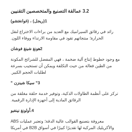
3.2 عمالقة التصنيع والمتخصصين التقنيين
1(ريجل) ، (غوانغتشو)
رائد في رقائق السيراميك مع العديد من براءات الاختراع لنقل
الحرارة؛ منتجاتهم تقود في مقاومة الارتداء ووفاء اللون.
2هونغ شينغ فوشان
مع وجود خطوط إنتاج آلية ضخمة ، فهي المفضل للشرائح المكونة
من الطين فعالة من حيث التكلفة ويمكن أن تستجيب بسرعة
لطلبات الحجم الكبير.
3" سيكا شينزن "
تركز على أنظمة الطاولات الذكية، وتوفير خدمة حلقة مغلقة من
الرقائق المادية إلى أجهزة الإدارة الرقمية.
4.أولونغ نينغبو
معروفة بتصنيع القوالب عالية الدقة؛ وتعتبر عمليات ABS
والأكريليك المركبة لها تقديرًا كبيرًا في أسواق B2B في أمريكا