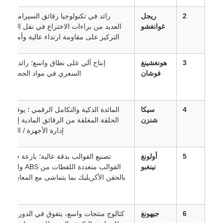
2
ريجل
رائد في تكنولوجيا رقائق السيراميك؛ يحمل
غوانغشو
العديد من براءات الاختراع في نقل الحرارة مع
التركيز على مقاومة ارتداء عالية وأمانة اللون.
3
هونغشينغ
إنتاج آلي على نطاق واسع؛ رائد في الأداء
فوشان
السعري في مواد الجص الطينية.
4
سيكا
المائدة الذكية والتكامل الرقمي ؛ يوفر خدمات
شنزن
الحلقة المغلقة من الرقائق المادية إلى أنظمة
إدارة الأجهزة / البرمجيات.
5
أولونغ
تصنيع القوالب بدقة عالية؛ بارعة في صناعة
نينغبو
القوالب متعددة اللقطات من ABS والإصدارات
بالحقن الأكريليك بما يتماشى مع المعايير الغربية
الصارمة.
6
جيهونغ
كتالوج منتجات واسع، يتفوق في الدورة القصيرة