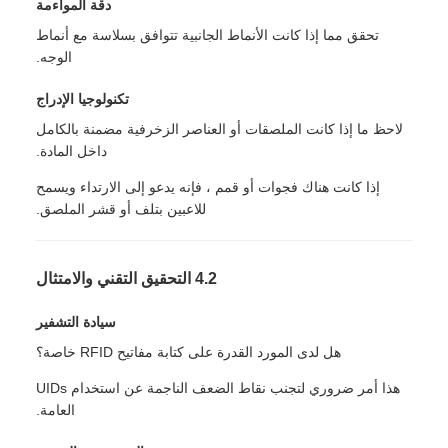
دقة المواءمة
تحقق مما إذا كانت الأنماط الجانبية تتوافق بسلاسة مع أنماط
الوجه.
تكنولوجيا الإدراج
لاحظ ما إذا كانت الملصقات أو العناصر الزخرفية مضمنة بالكامل
داخل المادة.
إذا كانت هناك فجوات أو قمم ، فإنه يدعو إلى الارتداء ويسمح
للاعبين بتلف أو قشر الملصق.
4.2 التحقيق التقني والامتثال
سيادة التشفير
هل لدى المورد القدرة على كتابة مفاتيح RFID خاصة؟
هذا أمر ضروري لتجنب نقاط الضعف الناجمة عن استخدام UIDs
العامة.