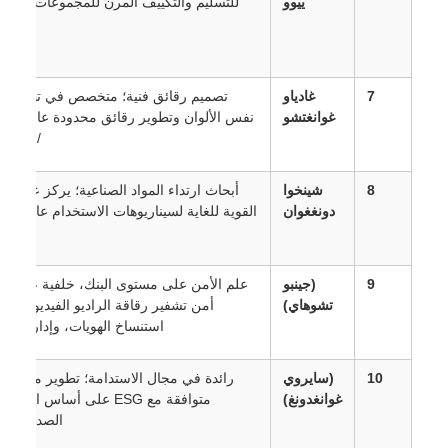
ييوو
للتسليم والتكييف المرن للمجموعات الصغيرة.
7
غادياو
تصميم رقائق فنية؛ متخصص في تطبيق علم
غوانغتشو
نفس الألوان وتطوير رقائق محدودة عالية الجودة
/ التذكارية.
8
شينخوا
أبحاث ارتداء المواد الصناعية؛ يركز على الصيغ
دونغغوان
القوية للغاية لسيناريوهات الاستخدام عالية التردد.
9
(جينبو
علم الأمن على مستوى البنك، خلفية عميقة في
تشوهاي)
أمن تشفير رقاقة الراديو الفيديو، مكافحة
استنساخ الهويات، وإدارة البيانات
10
(سايروي
رائدة في مجال الاستدامة؛ تطوير مواد رقاقة
غوانغدونغ)
متوافقة مع ESG على أساس البوليمرات
الصديقة للبيئة.