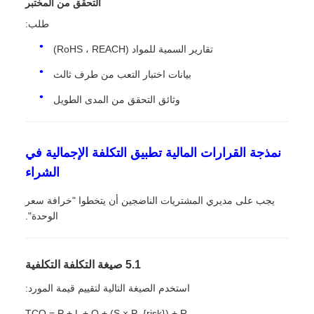
التحقق من المختبر
طلب:
تقارير السمية للمواد (RoHS ، REACH)
بيانات اختبار التعب من طرف ثالث
وثائق التحقق من المدى الطويل
نمذجة القرارات المالية تطبيق التكلفة الإجمالية في
الشراء
يجب على مديري المشتريات الناضجين أن يتخطوا "خرافة سعر
الوحدة".
5.1 صيغة التكلفة التكلفية
استخدم الصيغة التالية لتقييم قيمة المورد:
TCO = P + L + Q + (S × P_{risk}) + R