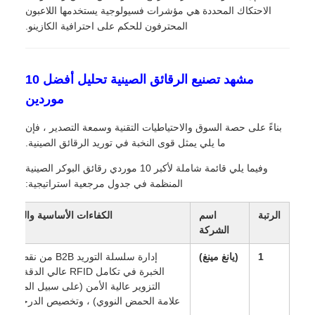
الاحتكاك المحددة هي مؤشرات فسيولوجية يستخدمها اللاعبون
المحترفون للحكم على احترافية الكازينو.
مشهد تصنيع الرقائق الصينية تحليل أفضل 10
موردين
بناءً على حصة السوق والاحتياطيات التقنية وسمعة التصدير ، فإن
ما يلي يمثل قوى النخبة في توريد الرقائق الصينية.
وفيما يلي قائمة شاملة لأكبر 10 موردي رقائق البوكر الصينية
المنظمة في جدول مرجعية استراتيجية:
الرتبة
اسم
الكفاءات الأساسية والتخصصات
الشركة
1
(يانغ مينغ)
إدارة سلسلة التوريد B2B من نقطة واحدة؛
الخبرة في تكامل RFID عالي الدقة، مكافحة
التزوير عالية الأمن (على سبيل المثال، وضع
علامة الحمض النووي) ، وتخصيص الدرجة الأولى.