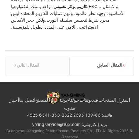
والامتثال لـ ESG،
كازينو بوكر تشيبس
- واحد يمتلك التكنولوجيا
الأساسية، وجهة نظر عالمية، وفهم عمليات الكازينو المعقدة ليس
مجرد شرط لتحسين سلسلة التوريد،ولكن حجر الأساس
الاستراتيجي للأمن على المدى الطويل للمؤسسة.
المقال السابق
المقال التالي
لمنزل
المنتجات
فيديوهات
حولنا
جولة في المصنع
اتصل بنا
أخبار
مدونة
هاتف:
86-139 2695 2822-853-6341 4525
بريد إلكتروني:
ymingservice@163.com
© 2026 Guangzhou Yangming Entertainment Products Co.,LTD. All Rights
Reserved.