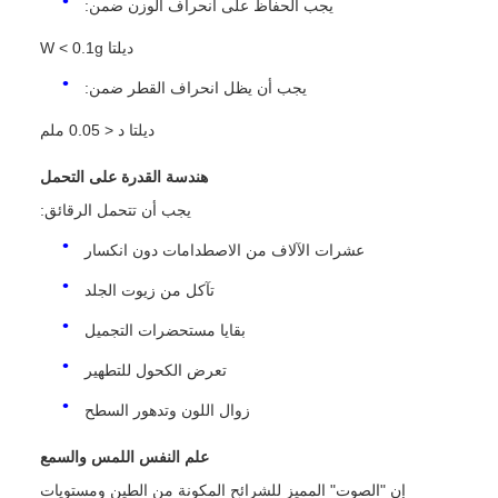
يجب الحفاظ على انحراف الوزن ضمن:
ديلتا W < 0.1g
يجب أن يظل انحراف القطر ضمن:
ديلتا د < 0.05 ملم
هندسة القدرة على التحمل
يجب أن تتحمل الرقائق:
عشرات الآلاف من الاصطدامات دون انكسار
تآكل من زيوت الجلد
بقايا مستحضرات التجميل
تعرض الكحول للتطهير
زوال اللون وتدهور السطح
علم النفس اللمس والسمع
إن "الصوت" المميز للشرائح المكونة من الطين ومستويات