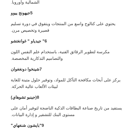
الشمالية وأوروبا.
5جيهونج ييوو
يحتوي على كتالوج واسع من المنتجات ويتفوق في دورة تسليم
قصيرة وتخصيص مرن.
6" جيدياو " غوانغتشو
مكرسة لتطوير الرقائق الفنية، باستخدام علم النفس اللون
والتصاميم التذكارية المخصصة.
7شينخوا دونغغوان
يركز على أبحاث مكافحة التآكل للمواد، وتوفير حلول متينة للغاية
لبيئات الألعاب عالية الحركة.
8(جينبو تشوهاي)
يستفيد من تاريخ صناعة البطاقات الذكية الناضجة لتوفير أمان على
مستوى البنك للتشفير و إدارة البيانات.
9"بايشون شنغهاي"