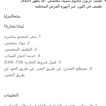
تغليف كرتون مختوم سميك مخصص ؛ قد يظهر اختلاف
طفيف في اللون عبر أجهزة العرض المختلفة
منتج
المزايا
لماذا تختارنا؟
1. سعر المصنع مباشرة.
2. موك منخفض.
3. التغليف المخصص.
4. خدمة اختبار العينات.
5. قبول شروط التجارة: EXW، FOB؛
6. مصطلح الشحن: عن طريق البحر، عن طريق الجو، عن
طريق التعبير.
التعليمات
1. هل يمكنني تخصيص الشعارات الخاصة بنا وطلب التصاميم