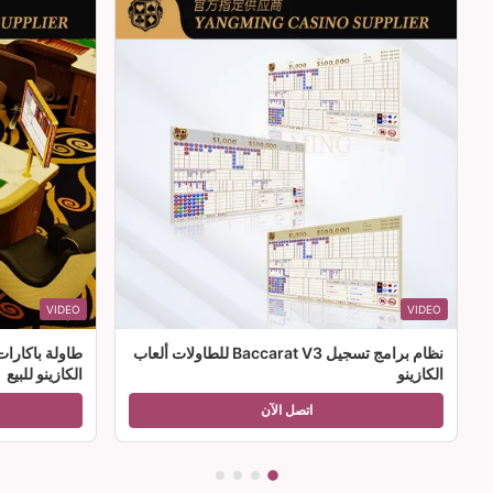
VIDEO
VIDEO
نظام برامج تسجيل Baccarat V3 للطاولات ألعاب
طاولة باكارا
الكازينو
الكازينو للبيع
اتصل الآن