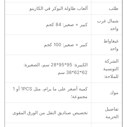
طلب
ألعاب طاولة البوكر في الكازينو
شمال غرب
كبير + صغير: 84 كجم
واحد
غيغاواط
كبير + صغير: 100 كجم
واحد
الشركة
الكبيرة: 95*95*28 سم، الصغيرة:
التونسية
62*62*38 سم
للملاحة:
كمية أصغر على ما يرام، مثل 1PCS أو 1
موك
مجموعة؛
تفاصيل
تخصيص صناديق النقل من الورق المقوى
الحزمة