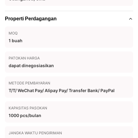
Properti Perdagangan
MOQ
1 buah
PATOKAN HARGA
dapat dinegosiasikan
METODE PEMBAYARAN
T/T/ WeChat Pay/ Alipay Pay/ Transfer Bank/ PayPal
KAPASITAS PASOKAN
1000 pcs/bulan
JANGKA WAKTU PENGIRIMAN