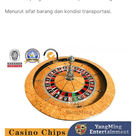
Menurut sifat barang dan kondisi transportasi.