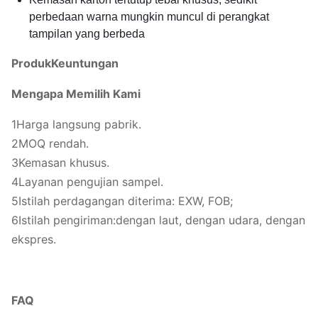
perbedaan warna mungkin muncul di perangkat
tampilan yang berbeda
Produk
Keuntungan
Mengapa Memilih Kami
1Harga langsung pabrik.
2MOQ rendah.
3Kemasan khusus.
4Layanan pengujian sampel.
5Istilah perdagangan diterima: EXW, FOB;
6Istilah pengiriman:dengan laut, dengan udara, dengan
ekspres.
FAQ