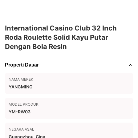
International Casino Club 32 Inch
Roda Roulette Solid Kayu Putar
Dengan Bola Resin
Properti Dasar
NAMA MEREK
YANGMING
MODEL PRODUK
YM-RW03
NEGARA ASAL
Guangzhou, Cina