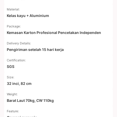
Material:
Kelas kayu + Aluminium
Package:
Kemasan Karton Profesional Pencetakan Independen
Delivery Details:
Pengiriman setelah 15 hari kerja
Certification:
SGS
Size:
32 inci, 82 cm
Weight:
Barat Laut 70kg, CW 110kg
Feature: