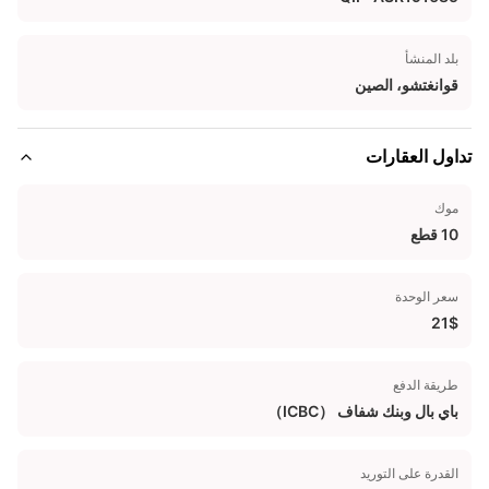
بلد المنشأ
قوانغتشو، الصين
تداول العقارات
موك
10 قطع
سعر الوحدة
21$
طريقة الدفع
باي بال وبنك شفاف （ICBC）
القدرة على التوريد