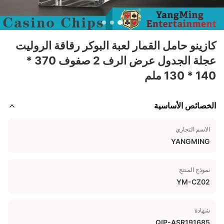
كازينو حامل القمار لعبة البوكر رقاقة الروليت
عجلة الجدول عرض الرف 2 صفوف 370 *
140 * 130 ملم
الخصائص الأساسية
الاسم التجاري
YANGMING
نموذج المنتج
YM-CZ02
شهادة
QIP-ASR191685