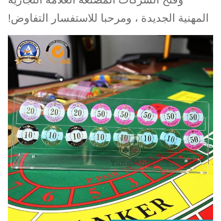
المهنية الجديدة ، ومرحبا للاستفسار التفاوض!