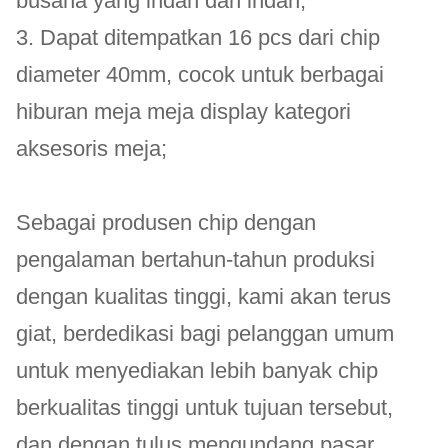
busana yang indah dan indah;
3. Dapat ditempatkan 16 pcs dari chip
diameter 40mm, cocok untuk berbagai
hiburan meja meja display kategori
aksesoris meja;
Sebagai produsen chip dengan
pengalaman bertahun-tahun produksi
dengan kualitas tinggi, kami akan terus
giat, berdedikasi bagi pelanggan umum
untuk menyediakan lebih banyak chip
berkualitas tinggi untuk tujuan tersebut,
dan dengan tulus mengundang pasar,