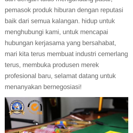
pemasok produk hiburan dengan reputasi
baik dari semua kalangan. hidup untuk
menghubungi kami, untuk mencapai
hubungan kerjasama yang bersahabat,
mari kita terus membuat industri cemerlang
terus, membuka produsen merek
profesional baru, selamat datang untuk
menanyakan bernegosiasi!