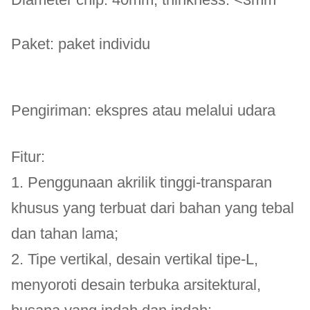
Paket: paket individu
Pengiriman: ekspres atau melalui udara
Fitur:
1. Penggunaan akrilik tinggi-transparan
khusus yang terbuat dari bahan yang tebal
dan tahan lama;
2. Tipe vertikal, desain vertikal tipe-L,
menyoroti desain terbuka arsitektural,