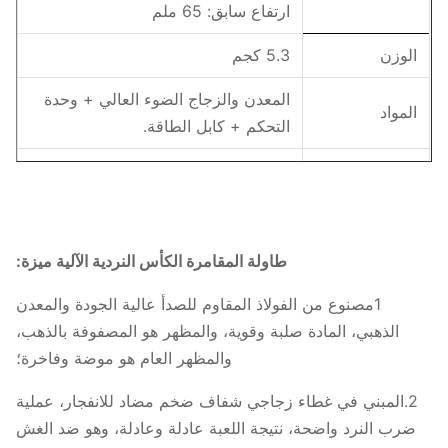
ارتفاع سابق: 65 ملم
الوزن
5.3 كجم
المعدن والزجاج الضوء العالي + وحدة
المواد
التحكم + كابل الطاقة.
اللون
النحاس، كما هي الصورة
حزمة: قطعة واحدة/ علبة
الحزمة
حجم العبوة: 475*355*500ملم
طاولة المقامرة الكأس النردية الآلية ميزة:
الحزمة N.W:7.6 كجم
1مصنوع من الفولاذ المقاوم للصدأ عالية الجودة والمعدن
1مخزون في المستودع - خلال 3 أيام
الذهبي، المادة صلبة وقوية، والمظهر هو المصفوفة بالذهب،
عمل بعد الدفع
والمظهر العام هو موضة وفاخرة؛
الدفع: التحويل المصرفي / TT /
وقت التسليم
Paypal
2.المبني في غطاء زجاجي شفاف ضخم مضاد للانفجار، عملية
2التخصيص الشخصي - خلال 5 أيام
ضرب النرد واضحة، نتيجة اللعبة عادلة وعادلة، وهو ضد الغش
عمل بعد الدفع