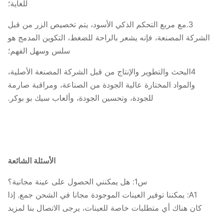
للغاية؛
3شروط الدفع: EXW، سعر FOB
3.مع مربع التحكم الذكي الأسود، يتم تخصيص الزر من قبل
عن طريق DHL/FedEx/TNT/UPS أو
الشركة المصنعة، فإنه يشعر بالراحة للضغط، التكوين المدمج هو
البحرية
الشحن البحري
سلس وسهل الفهم؛
4البحث والتطوير والإنتاج من قبل الشركة المصنعة الأصلية،
والمواد المختارة عالية الجودة من الصناعة، ومراقبة صارمة
للجودة، وتحسين الجودة، وألعاب سيك بو بوكر.
الأسئلة الشائعة
س1: هل يمكنني الحصول على عينة مجانية؟
A1: يمكننا توفير العينات الموجودة مجانا في الشحن جمع. إذا
كان هناك أي متطلبات خاصة للعينات، يرجى الاتصال بنا لمزيد