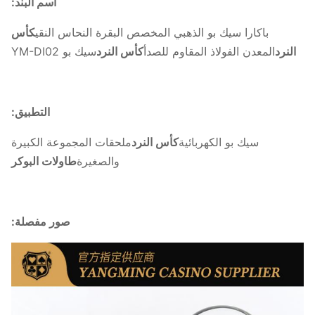
اسم البند:
باكارا سيك بو الذهبي المخصص البقرة النحاس النقي
كأس
النرد
المعدن الفولاذ المقاوم للصدأ
كأس النرد
سيك بو YM-DI02
التطبيق:
سيك بو الكهربائية
كأس النرد
ملحقات المجموعة الكبيرة
والصغيرة
طاولات البوكر
صور مفصلة: