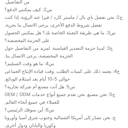
من التفاصيل.
س2: كيف يمكنني الدفع؟
ج2: نحن نفضل باي بال / ماستر كارد / فيزا عند الرؤية. إذا كنت
تفضل شروط الدفع الأخرى، يرجى الاتصال بنا بحرية.
س3: ما هي طريقة التعبئة الخاصة بك؟ هل يمكنني الحصول
على الحزمة المخصصة؟
ج3: لدينا حزمة التصدير القياسية. لمزيد من التفاصيل حول
الحزمة المخصصة، يرجى الاتصال بنا.
س4: ما هو وقت التسليم؟
ج4: يعتمد ذلك على كميات الطلب. وقت قيادة الإنتاج الجماعي
حوالي 5-10 أيام بعد استلام الودائع.
س5: هل أنت مصنع أم شركة تجارية؟
ج5: نحن مصنع. نحن نقدم جميع أنواع خدمات OEM / ODM
للعملاء في جميع أنحاء العالم.
س6: أين سوقك الرئيسي؟
ج: نحن نصدّر إلى أمريكا الشمالية وجنوب شرق آسيا وأوروبا
وكوريا واليابان ودول أخرى.