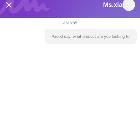
Ms.xia
5:05 AM
Good day, what product are you looking for?
يرسل
المنزل
المنتجات
فيديوهات
حولنا
جولة في المصنع
اتصل بنا
أخبار
مدونة
هاتف:
86-139 2695 2822-853-6341 4525
بريد إلكتروني:
ymingservice@163.com