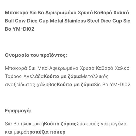
Μπακαρά Sic Bo Αφιερωμένο Χρυσό Καθαρό Χαλκό
Bull Cow Dice Cup Metal Stainless Steel Dice Cup Sic
Bo YM-DI02
Ονομασία του προϊόντος:
Μπακαρά Σικ Μπο Αφιερωμένο Χρυσό Καθαρό Χαλκό
Ταύρος Αγελάδα
Κούπα με ζάρια
Μεταλλικός
ανοξείδωτος χάλυβας
Κούπα με ζάρια
Sic Bo YM-DI02
Εφαρμογή:
Sic Bo ηλεκτρική
Κούπα ζάριας
Συσκευές για μεγάλα
και μικρά
τραπέζια πόκερ