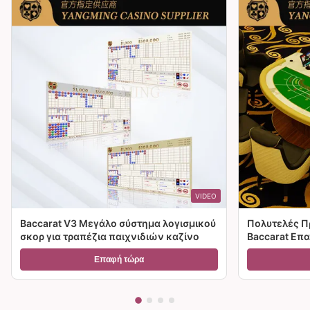
VIDEO
Baccarat V3 Μεγάλο σύστημα λογισμικού
Πολυτελές Π
σκορ για τραπέζια παιχνιδιών καζίνο
Baccarat Επ
Παιχνιδιών 
Επαφή τώρα