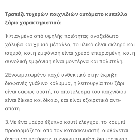
Μεταλλικό και γυάλινο υψηλό
Υλικό
φως + ελεγκτής + καλώδιο
Τραπέζι τυχερών παιχνιδιών αυτόματο κύπελλο
ρεύματος.
ζάρια χαρακτηριστικό:
1Φτιαγμένο από υψηλής ποιότητας ανοξείδωτο
Χρώμα
Κεραμίδι, όπως στην εικόνα.
χάλυβα και χρυσό μέταλλο, το υλικό είναι σκληρό και
Συσκευή: 1 κομμάτι/ κουτί
ισχυρό, και η εμφάνιση είναι χρυσό επιχρισμένη, και η
Μέγεθος
συνολική εμφάνιση είναι μοντέρνα και πολυτελή.
Πακέτο
συσκευασίας:475*355*500mm
2Ενσωματωμένο παχύ ανθεκτικό στην έκρηξη
Συσκευή N.W.:70,6 κιλά
διαφανές γυάλινο κάλυμμα, η λειτουργία του ζάρι
1.Αποθεματικό-μέσα σε 3
είναι σαφώς ορατή, το αποτέλεσμα του παιχνιδιού
εργάσιμες ημέρες μετά την
είναι δίκαιο και δίκαιο, και είναι εξαιρετικά αντι-
πληρωμή·
απάτη.
Πληρωμή:Τραπεζική μεταφορά/
Χρόνος
3.Με ένα μαύρο έξυπνο κουτί ελέγχου, το κουμπί
ΤΤ/Paypal
παράδοσης
προσαρμόζεται από τον κατασκευαστή, αισθάνεται
2Προσωπική προσαρμογή - εντός
άνετα να πατήσετε, η ενσωματωμένη διαμόρφωση
5 εργάσιμων ημερών μετά την