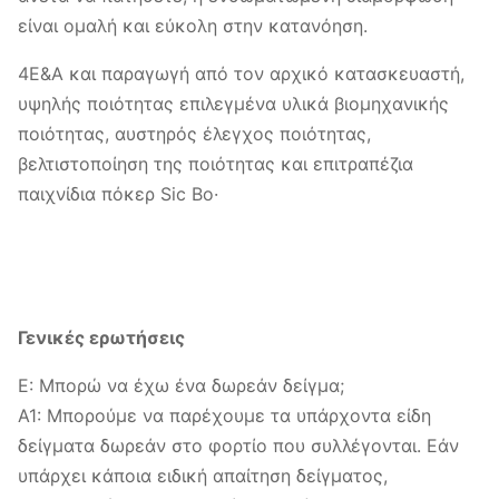
είναι ομαλή και εύκολη στην κατανόηση.
πληρωμή.
3Όροι πληρωμής: EXW, τιμή FOB
4Ε&Α και παραγωγή από τον αρχικό κατασκευαστή,
υψηλής ποιότητας επιλεγμένα υλικά βιομηχανικής
Με αεροπορική μεταφορά
ποιότητας, αυστηρός έλεγχος ποιότητας,
Ναυτιλία
DHL/FedEx/TNT/UPS ή θαλάσσια
βελτιστοποίηση της ποιότητας και επιτραπέζια
μεταφορά
παιχνίδια πόκερ Sic Bo·
Γενικές ερωτήσεις
Ε: Μπορώ να έχω ένα δωρεάν δείγμα;
Α1: Μπορούμε να παρέχουμε τα υπάρχοντα είδη
δείγματα δωρεάν στο φορτίο που συλλέγονται. Εάν
υπάρχει κάποια ειδική απαίτηση δείγματος,