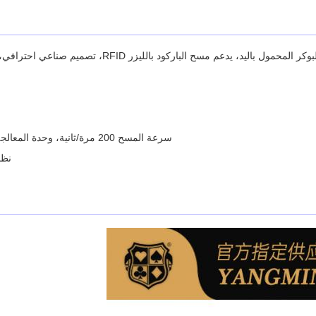
م مسح الباركود بالليزر RFID، تصميم صناعي احترافي، متين، مع مبدأ التشغيل الفعال، الحصول على البيانات بسرعة ودقة.
سرعة المسح 200 مرة/ثانية، وحدة المعالجة المركزية: معالج Cortex A7 ثنائي النواة بسرعة 1.2 جيجا هرتز
نظام ا