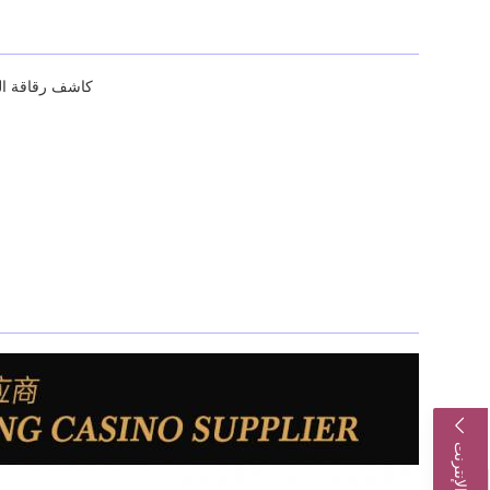
كاشف رقاقة البوكر المحمول باليد، يدع