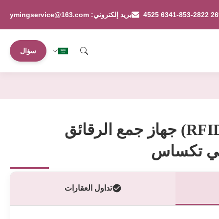
بريد إلكتروني: ymingservice@163.com
سؤال
رقاقة راديوفايدي (RFID) جهاز جمع الرقائق
في تكساس
تداول العقارات