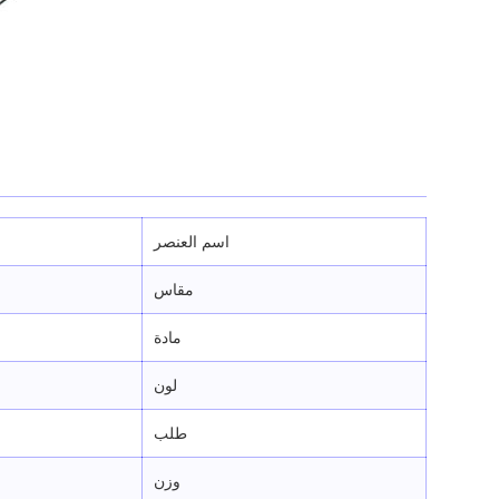
اسم العنصر
مقاس
مادة
لون
طلب
وزن