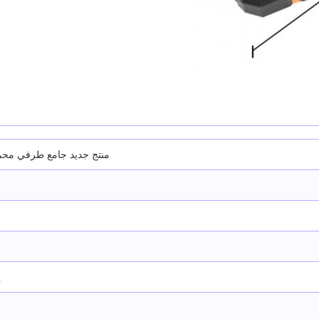
منتج جديد جامع طرفي محمول لرقاقة RFID للكشف عن رقاقة بو
ي