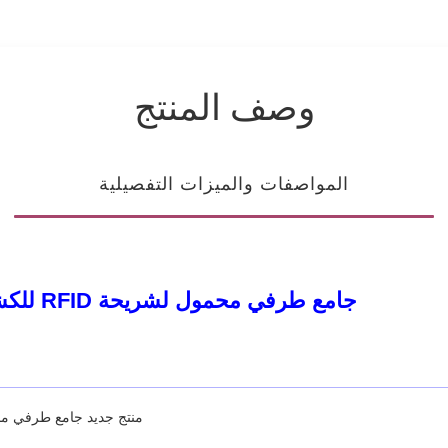
وصف المنتج
المواصفات والميزات التفصيلية
جامع طرفي محمول لشريحة RFID للكشف عن رقاقة بوكر كازينو تكساس باكارات
منتج جديد جامع طرفي محمول لرقاقة RFID للكشف عن رقاق