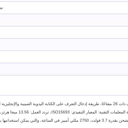
تص
إدخال الخط الكبير؛
قنية: المعيار التنفيذي: ISO15693، تردد العمل: 13.56 ميجا هرتز، مسافة القراءة والكتابة: مسافة القراءة والكتابة: 2.5 ~ 10 سم؛