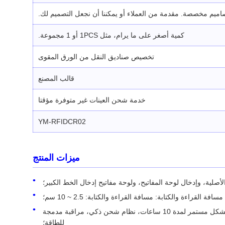
اميم مخصصة. مقدمة من العملاء أو يمكننا أن نجعل التصميم لك.
كمية أصغر على ما يرام، مثل 1PCS أو 1 مجموعة.
تخصيص صناديق النقل من الورق المقوى
قالب المصنع
خدمة شحن العينات غير متوفرة مؤقتا
YM-RFIDCR02
ميزات المنتج
معلمات إدارة الطاقة: بطارية ليثيوم إلكترونية قابلة لإعادة الشحن بقدرة 3.7 فولت، 2750 مللي أمبير في الساعة، والتي يمكن استخدامها بشكل مستمر لمدة 10 ساعات، نظام شحن ذكي، مراقبة مدمجة
للطاقة؛