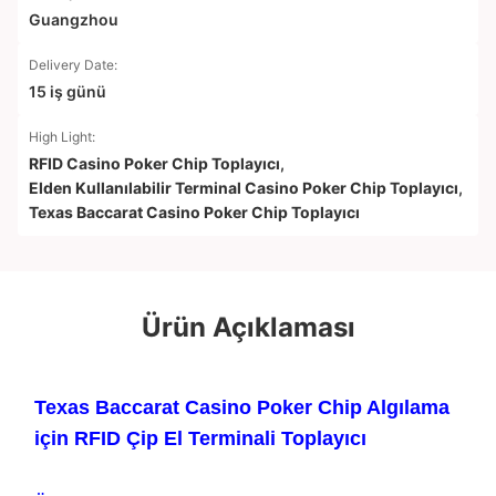
Guangzhou
Delivery Date:
15 iş günü
High Light:
RFID Casino Poker Chip Toplayıcı
,
Elden Kullanılabilir Terminal Casino Poker Chip Toplayıcı
,
Texas Baccarat Casino Poker Chip Toplayıcı
Ürün Açıklaması
Texas Baccarat Casino Poker Chip Algılama
için RFID Çip El Terminali Toplayıcı