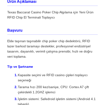
Ürün Açıklaması
Texas Baccarat Casino Poker Chip Algılama için Yeni Ürün
RFID Chip El Terminali Toplayıcı
Başvuru
Elde taşınan taşınabilir chip poker chip dedektörü, RFID
lazer barkod taramayı destekler, profesyonel endüstriyel
tasarım, dayanıklı, verimli çalışma prensibi, hızlı ve doğru
veri toplama.
Tip ve Şartname
Kapasite seçimi ve RFID casino çipleri toplayıcı
seçeneği
Tarama hızı 200 kez/saniye, CPU: Cortex A7 çift
çekirdekli 1.2GHZ işlemci
İşletim sistemi: Safedroid işletim sistemi (Android 4.1
tabanlı)