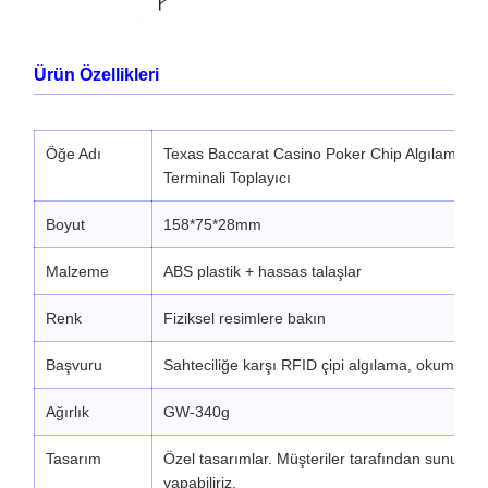
Ürün Özellikleri
Öğe Adı
Texas Baccarat Casino Poker Chip Algılama içi
Terminali Toplayıcı
Boyut
158*75*28mm
Malzeme
ABS plastik + hassas talaşlar
Renk
Fiziksel resimlere bakın
Başvuru
Sahteciliğe karşı RFID çipi algılama, okuma ve y
Ağırlık
GW-340g
Tasarım
Özel tasarımlar. Müşteriler tarafından sunulan v
yapabiliriz.