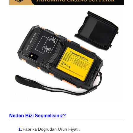
Neden Bizi Seçmelisiniz?
Fabrika Doğrudan Ürün Fiyatı.