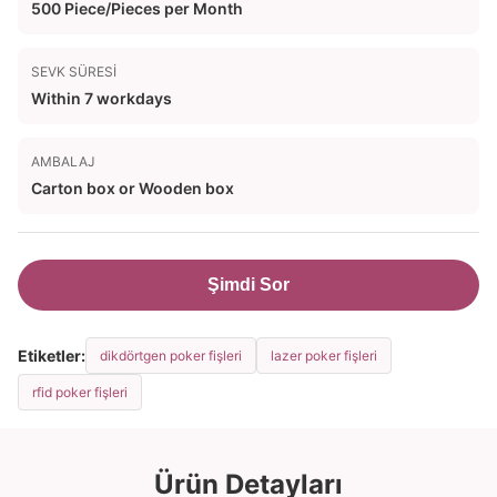
500 Piece/Pieces per Month
SEVK SÜRESI
Within 7 workdays
AMBALAJ
Carton box or Wooden box
Şimdi Sor
Etiketler:
dikdörtgen poker fişleri
lazer poker fişleri
rfid poker fişleri
Ürün Detayları