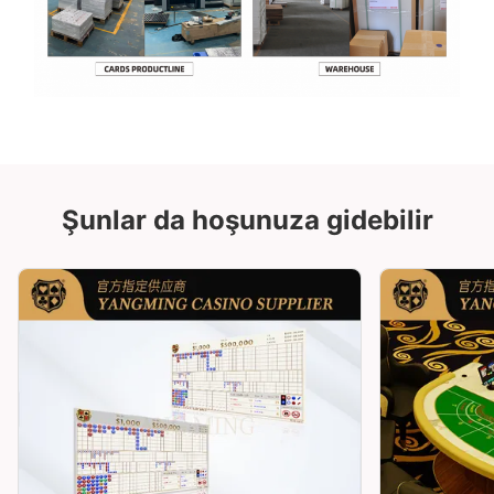
Şunlar da hoşunuza gidebilir