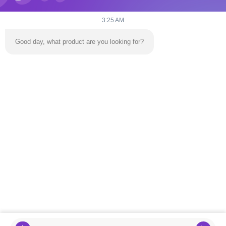
3:25 AM
Good day, what product are you looking for?
Göndermek
Evde
Ürün
Videolar
Bizim Hakkımızda
Fabrika Turu
Bizimle İletişim
Haberler
Blog
tel:
86-139 2695 2822-853-6341 4525
E-posta:
ymingservice@163.com
© 2026 Guangzhou Yangming Entertainment Products Co.,LTD. All Rights