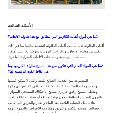
الأسئلة الشائعة
1ما هي أنواع ألعاب الكازينو التي تتطابق مع هذا طاولة الألعاب؟
ألعاب الطاولة لدينا تناسب ألعاب الطاولة الشعبية عالميا بما في ذلك
تكساس هولدم، ورقاق، وباكارات، الروليت وبوكر الكاريبي،أماكن
المسابقات الرسمية ومساحات الألعاب المنزلية الفاخرة.
2ما هي المواد الخام التي تتكون من هذا النسيج طاولة الكازينو، وما
هي نقاط القوة الرئيسية لها؟
المصنوعة من الفلانيل الصالح للبيئة والتي لا يمكن غسلها
والمنسوجات المختلطة عالية الكثافة ، لا يلقي الفيلس أي رغوة
ويحظى بنسيج رقيق حريري.يسمح الاحتكاك السطحي المتوازن
بالنزول السلس للبطاقات دون نوافذ منبثقة أو بطاقات عالقة للعب
هادئيمتلك الحماية الثلاثية ضد الماء والغبار والحريق إلى جانب
خصائص مضادة للكسر والنزلق ومقاومة للأقراص والدموع ، وهو