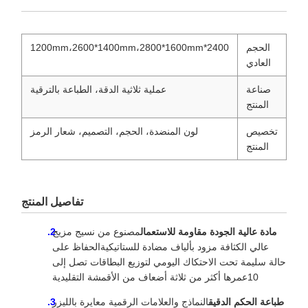
الحجم
2400*1200mm،2600*1400mm،2800*1600mm
العادي
صناعة
عملية ثلاثية الدقة، الطباعة بالترقية
المنتج
تخصيص
لون المنضدة، الحجم، التصميم، شعار الرمز
المنتج
تفاصيل المنتج
مادة عالية الجودة مقاومة للاستعمال
مصنوع من نسيج مزيج
عالي الكثافة مزود بألياف مضادة للستاتيكيةالحفاظ على
حالة سليمة تحت الاحتكاك اليومي لتوزيع البطاقات تصل إلى
10عمرها أكثر من ثلاثة أضعاف من الأقمشة التقليدية
طباعة الحكم الدقيق
النماذج والعلامات الرقمية معايرة بالليزر