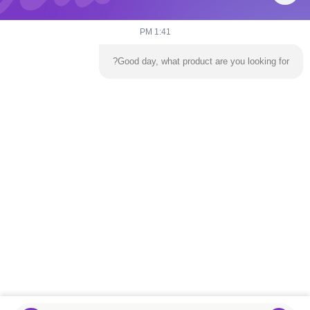
1:41 PM
Good day, what product are you looking for?
يرسل
المنزل
المنتجات
فيديوهات
حولنا
جولة في المصنع
اتصل بنا
أخبار
مدونة
هاتف:
86-139 2695 2822-853-6341 4525
بريد إلكتروني:
ymingservice@163.com
© 2026 Guangzhou Yangming Entertainment Products Co.,LTD. All Rights