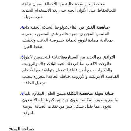
مع خطوط واضحة خالية من الأخطاء لضمان نزاهة
اللعبالحفاظ على الألوان الحية حتى بعد الاستخدام الشديد
لفترة طويلة.
-مناهضة الغش في البناء
تكنولوجيا الشبكة الخفية ذات
الملمس المجهري تمنع مخاطر غش المنظور، مقترنة
بمعالجة مضادة للوهج لحماية خصوصية اللاعب وتخفيف
ضغط العين.
التوافق مع العديد من السيناريوهات
قابلة للتخصيص لأطول
طاولات الألعاب بما في ذلك لعبة البلاك جاك والروليت
والباكارات ، مع أبعاد قابلة للتعديل متوافقة مع الأحجام
القياسية الأمريكية والأوروبية.خياطة الحافة المعززة تتجنب
تجعيل الحافة.
صيانة سهلة منخفضة التكلفة
يسمح الطلاء المقاوم للماء
والبقع بتنظيف المكنسة بدون جهد، ويمكن غسله الآلة دون
تشوه، مما يقلل بشكل كبير من نفقات الصيانة اليومية
للموقع.
صناعة المنتج