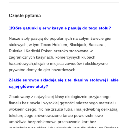
Częste pytania
1Które gatunki gier w kasynie pasują do tego stołu?
Nasze stoły pasują do popularnych na całym świecie gier
stołowych, w tym Texas Hold'em, Blackjack, Baccarat,
Ruletka i Karibski Poker, szeroko stosowane w
zagranicznych kasynach, komercyjnych klubach
hazardowych,oficjalne miejsca zawodów i ekskluzywne
prywatne domy do gier hazardowych.
2Jakie surowce składają się z tej tkaniny stołowej i jakie
są jej główne atuty?
Zbudowany z najwyższej klasy ekologicznie przyjaznego
flanelu bez mycia i wysokiej gęstości mieszanego materiału
włókienniczego, filc nie zrzuca futra i ma jedwabną delikatną
teksturę.Jego zrównoważone tarcie powierzchniowe
umożliwia bezproblemowe przesuwanie kart bez