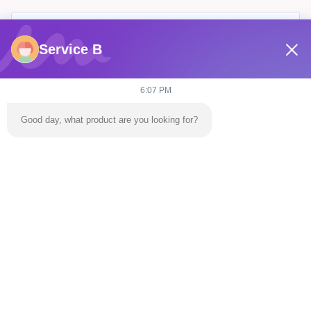
Service B
6:07 PM
Good day, what product are you looking for?
Wysłać
Do Domu
Produkty
Filmy
O Nas
Wycieczka Po Fabryce
Skontaktuj Się Z Nami
Nowości
Bloga