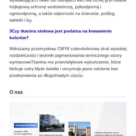
wyskakujących okien lub utknęłych kart dla cichej gryPosiada
trójkątową ochronę wodotwórczą, pyłoodporną i
ognioodporną, a także odporność na ścieranie, poślizg,
tabletki i łzy.
3Czy tkanina stołowa jest podatna na krwawienie
kolorów?
Wdrażamy przemysłowy CMYK czterokolorowy druk wysokiej
rozdzielczości i techniki pigmentowania termicznego.wzory
wymiaroweTkanina ma przeciwlękowe wykończenie, które
blokuje ostry błysk światła i utrzymuje jasne odcienie bez
przebarwienia po długotrwałym użyciu.
O nas