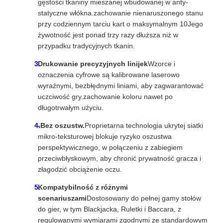
gęstości tkaniny mieszanej wbudowanej w anty-
statyczne włókna.zachowanie nienaruszonego stanu
przy codziennym tarciu kart o maksymalnym 10Jego
żywotność jest ponad trzy razy dłuższa niż w
przypadku tradycyjnych tkanin.
Drukowanie precyzyjnych linijek
Wzorce i
oznaczenia cyfrowe są kalibrowane laserowo
wyraźnymi, bezbłędnymi liniami, aby zagwarantować
uczciwość gry.zachowanie koloru nawet po
długotrwałym użyciu.
-Bez oszustw.
Proprietarna technologia ukrytej siatki
mikro-teksturowej blokuje ryzyko oszustwa
perspektywicznego, w połączeniu z zabiegiem
przeciwbłyskowym, aby chronić prywatność gracza i
złagodzić obciążenie oczu.
Kompatybilność z różnymi
scenariuszami
Dostosowany do pełnej gamy stołów
do gier, w tym Blackjacka, Ruletki i Baccara, z
regulowanymi wymiarami zgodnymi ze standardowym