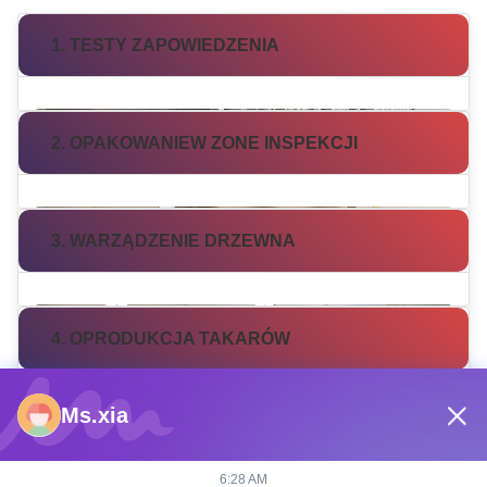
1. TESTY ZAPOWIEDZENIA
2. OPAKOWANIEW ZONE INSPEKCJI
3. WARZĄDZENIE DRZEWNA
4. OPRODUKCJA TAKARÓW
Ms.xia
5. OPAKOWANIE I TRANSPORT
6:28 AM