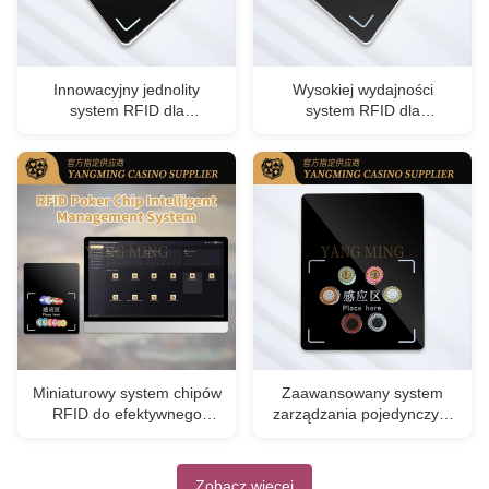
Innowacyjny jednolity
Wysokiej wydajności
system RFID dla
system RFID dla
zwiększonego
bezpiecznego zarządzania
bezpieczeństwa pułapek
zapasami
poufnych
Miniaturowy system chipów
Zaawansowany system
RFID do efektywnego
zarządzania pojedynczym
zarządzania aktywami
chipem RFID dla
bezpiecznego śledzenia
Zobacz więcej