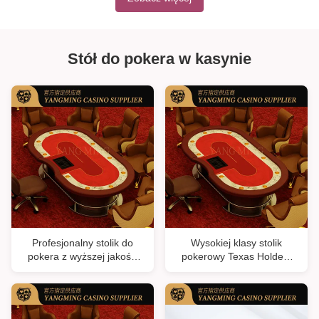
Stół do pokera w kasynie
Profesjonalny stolik do
Wysokiej klasy stolik
pokera z wyższej jakości
pokerowy Texas Holdem
ergonomicznym designem.
Trwała struktura