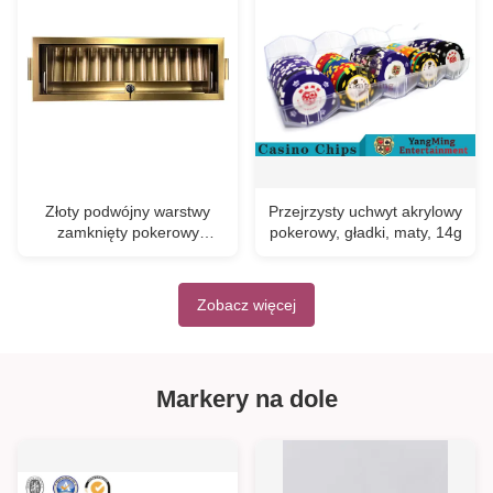
żetony pływają z 4
zamkiem podwójna
kwadratowymi rzędami
warstwa pokerowa żetonka
pływająca
Złoty podwójny warstwy
Przejrzysty uchwyt akrylowy
zamknięty pokerowy
pokerowy, gładki, maty, 14g
pokerowy pokerowy
pokerowy pokerowy
pokerowy pokerowy
Zobacz więcej
pokerowy pokerowy
pokerowy pokerowy
pokerowy pokerowy
pokerowy pokerowy
Markery na dole
pokerowy pokerowy
pokerowy pokerowy
pokerowy pokerowy
pokerowy pokerowy
pokerowy pokerowy