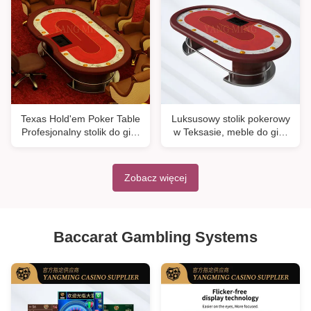
Texas Hold'em Poker Table
Luksusowy stolik pokerowy
Profesjonalny stolik do gier
w Teksasie, meble do gier
w kasynie dla wysokiej
w kasynie.
klasy miejsc
Zobacz więcej
Baccarat Gambling Systems