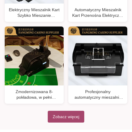
Elektryczny Mieszalnik Kart
Automatyczny Mieszalnik
Szybko Mieszanie
Kart Przenośna Elektryczna
Urządzenie do gry
Maszyna do Mieszania Kart
pokerowej
do Gry
Zmodernizowana 8-
Profesjonalny
pokładowa, w pełni
automatyczny mieszalnik
automatyczna, inteligentna
kart z dwoma taliami do
maszyna do wymiany i
stołów pokerowych i bakara
wymiany.
w kasynie
Zobacz więcej