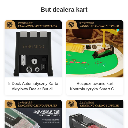
But dealera kart
8 Deck Automatyczny Karta
Rozpoznawanie kart
Akrylowa Dealer But dla
Kontrola ryzyka Smart Card
Baccarat
Shoe Specjalna edycja dla
Baccarat Poker Kasyno Gry
stołowe