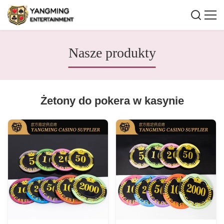
Nasze produkty
Żetony do pokera w kasynie