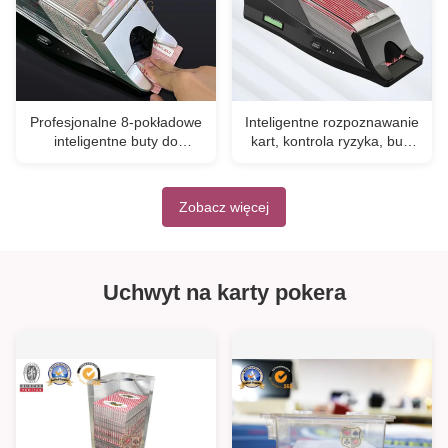
Profesjonalne 8-pokładowe
Inteligentne rozpoznawanie
inteligentne buty do
kart, kontrola ryzyka, buty
krupiera akrylowego do gier
do gry pokerowej
kasynowych
Zobacz więcej
Uchwyt na karty pokera