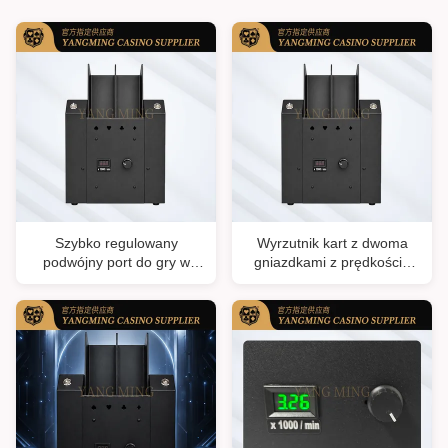
Szybko regulowany
Wyrzutnik kart z dwoma
podwójny port do gry w
gniazdkami z prędkością
Texas Hold'em
regulowaną w klasie
kasyna