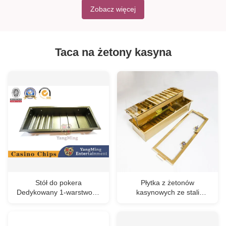
Wyrzucić posiadacz
Zobacz więcej
Taca na żetony kasyna
Stół do pokera
Płytka z żetonów
Dedykowany 1-warstwowy
kasynowych ze stali
pokrowiec na żetony do
nierdzewnej pokryta
pokera Taca z podwójną
elektroplacowaniem
blokadą Żelazne metalowe
pokrywa akrylowa z