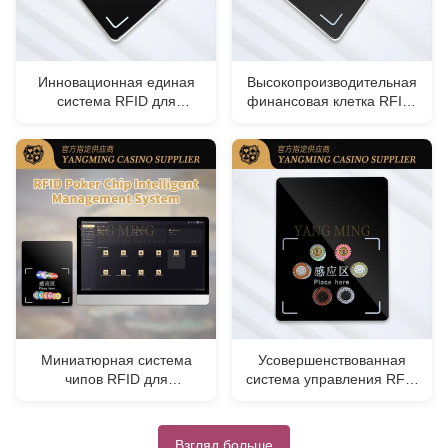
Инновационная единая
Высокопроизводительная
система RFID для
финансовая клетка RFID-
повышения безопасности
система для безопасного
конфиденциальной клетки
управления запасами
Миниатюрная система
Усовершенствованная
чипов RFID для
система управления RFID
эффективного
с одним чипом для
управления активами
безопасного
отслеживания
Взгляд больше