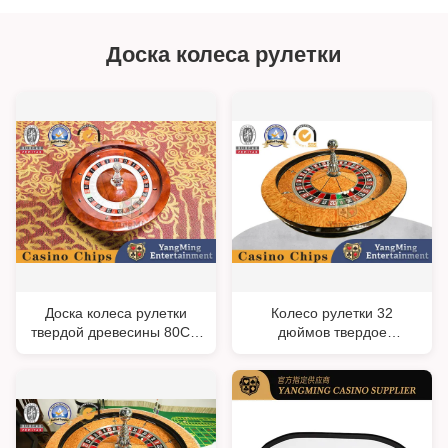
Доска колеса рулетки
Доска колеса рулетки
Колесо рулетки 32
твердой древесины 80CM
дюймов твердое
таблицы азартных игр
деревянное лоснистое
казино с аттестацией SGS
поверхностное играя в
азартные игры