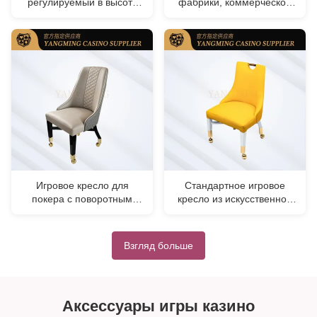
регулируемый в высоту
фабрики, коммерческое
кресло с высокими ногами
игровое кресло с
для бакарата Texas
несколькими вариантами
Hold'em казино стол
обивки для
развлекательных
заведений
Игровое кресло для
Стандартное игровое
покера с поворотным
кресло из искусственной
механизмом и колесиками
кожи PU для игры в покер
для использования в
в казино
казино-клубах
Взгляд больше
Аксессуары игры казино