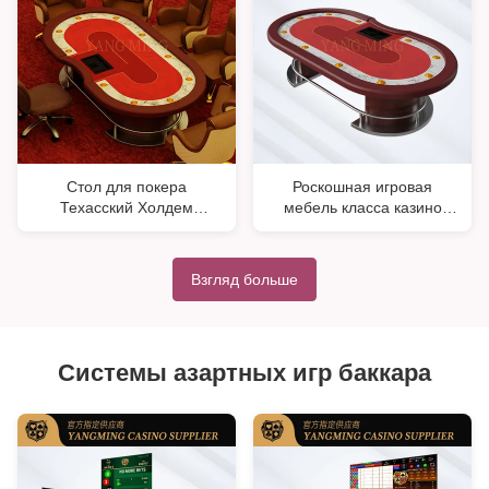
Стол для покера
Роскошная игровая
Техасский Холдем
мебель класса казино
Профессиональный
покерного стола Техаса,
игровой стол для казино
изготовленная по
для элитных заведений
индивидуальному заказу
Взгляд больше
Системы азартных игр баккара