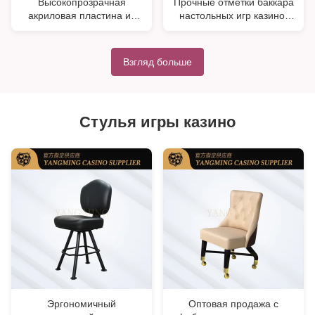
Высокопрозрачная
Прочные отметки баккара
акриловая пластина из
настольных игр казино,
хрустального акрила с
покер пари банкира на
изображением дракона и
кнопке
тигра, с кодом дилера на
Взгляд больше
китайском и английском
языках, красно-синяя
двухсторонняя
трафаретная печать
Стулья игры казино
Эргономичный
Оптовая продажа с