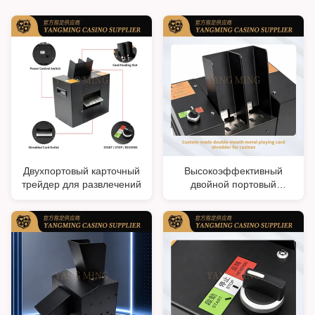
Двухпортовый карточный
Высокоэффективный
трейдер для развлечений
двойной портовый
шредер в казино