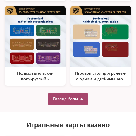
макет Огнестойкий
блэкджека с страховой
Водостойкий Казино
ставкой
Фильт
Пользовательский
Игровой стол для рулетки
полукруглый и
с одним и двойным зеро
трехзащитный игровой
для казино
расклад для покера Huaqi
Взгляд больше
Игральные карты казино