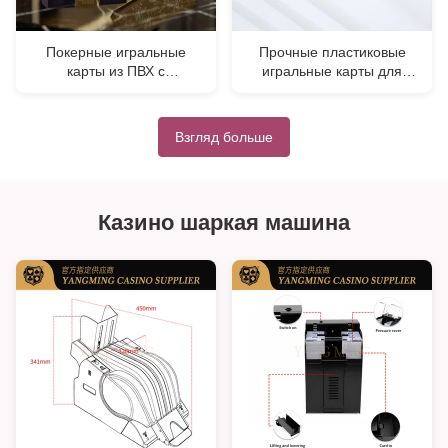
Покерные игральные
Прочные пластиковые
карты из ПВХ с
игральные карты для
водонепроницаемым
покера с гладкой тасовкой
покрытием для игровых
для баккара, покера и
столов казино
карточных клубов
Взгляд больше
Казино шаркая машина