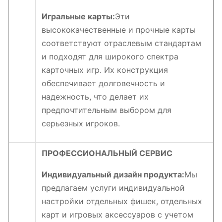
Игральные карты:
Эти
высококачественные и прочные карты
соответствуют отраслевым стандартам
и подходят для широкого спектра
карточных игр. Их конструкция
обеспечивает долговечность и
надежность, что делает их
предпочтительным выбором для
серьезных игроков.
ПРОФЕССИОНАЛЬНЫЙ СЕРВИС
Индивидуальный дизайн продукта:
Мы
предлагаем услуги индивидуальной
настройки отдельных фишек, отдельных
карт и игровых аксессуаров с учетом