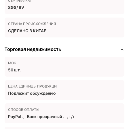
СЕРТИФИКАТ
SGS/ BV
СТРАНА ПРОИСХОЖДЕНИЯ
СДЕЛАНО В КИТАЕ
Торговая недвижимость
МОК
50 шт.
ЦЕНА ЕДИНИЦЫ ПРОДУКЦИ
Подлежит обсуждению
СПОСОБ ОПЛАТЫ
PayPal 、 Банк прозрачный 、, т/т