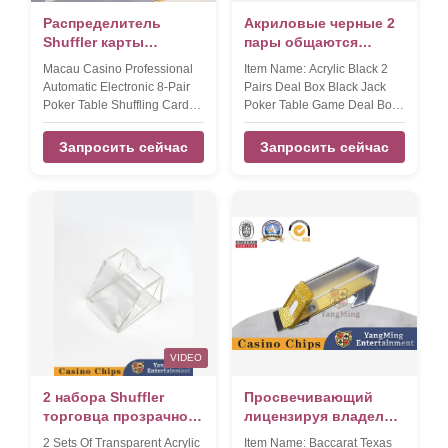
Распределитель
Акриловые черные 2
Shuffler карты
пары общаются
таблицы покера 8 пар
коробка дела
Macau Casino Professional
Item Name: Acrylic Black 2
казино Макао
настольной игры
Automatic Electronic 8-Pair
Pairs Deal Box Black Jack
автоматический
покера черного Джек
Poker Table Shuffling Card
Poker Table Game Deal Box
электронный
коробки
Dispenser PRODUCT
Application: 1~2 pay poker
DESCRIPTION This
card game dealer Trademark:
Запросить сейчас
Запросить сейчас
professional fully automatic
Yangming Standard:
baccarat dealing shoe
International casino standard
delivers secure, smart and
Card Dealers: About
efficient card dealing for
Products Hs
casinos. Equipped with
code:3926100000 Item
advanced card recognition
Casino Card Shoe Size
tech, it supports up to 8 ...
140*102*70mm Weight 200g
Color Black color ...
VIDEO
2 набора Shuffler
Просвечивающий
торговца прозрачной
лицензируя владелец
таблицы куртки
карточки ботинка
2 Sets Of Transparent Acrylic
Item Name: Baccarat Texas