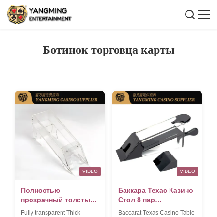
Ботинок торговца карты
VIDEO
VIDEO
Полностью
Баккара Техас Казино
прозрачный толстый
Стол 8 пар
железный вал по
утолщенного
Fully transparent Thick
Baccarat Texas Casino Table