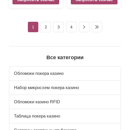
Boots Product Application
card dealer Trademark:
The design adopts fully
Yangming Standard:
transparent and thickened
International casino standard
acrylic, with sturdy and
Cards Shuffler : About
durable materials. The fully
Products Hs
1
2
3
4
transparent casino
code:3926909090 Item
professional poker dealer is
Casino Card Shoe Size
...
330*100*150mm ...
Все категории
Обломоки покера казино
Набор микросхем покера казино
Обломоки казино RFID
Таблица покера казино