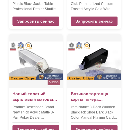
пластической массы
блэкджека казино
Plastic Black Jacket Table
Club Personalized Custom
на основе акриловых
баккара ботинок
Professional Dealer Shuffler
Frosted Acrylic Gold Wire
смол черной
Product Overview
Dealer Manufacturers
профессионального
Professional dealer shuffler
Custom-made Translucent 8
Запросить сейчас
Запросить сейчас
set made from high-quality
Pairs Of Standard Licensing
transparent acrylic, designed
Boots Application:
for casino tables and gaming
Entertainment Texas Desk 8-
applications. Includes two
Pay Poker Card Dealer
complete shufflers for efficient
Trademark: Yangming
card handling. Product ...
Standard: International
casino standard Licensing
Boots: ...
VIDEO
Новый толстый
Ботинок торговца
акриловый матовый
карты покера
8-парный Покер
деревянного
Product Description Brand
Item Name: 8-Deck Wooden
Дилер
блэкджека палубы
New Thick Acrylic Matte 8-
Blackjack Shoe Dark Black
Производитель
SGS 8 ручной
Pair Poker Dealer
Color Manual Playing Cards
Manufacturer Custom-made
Shuffler Application:
Sole Card Dealer Shuffler
Standard poker table 8 deck
Запросить сейчас
Запросить сейчас