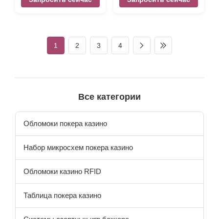
стул компьютера
Model No.: YM-DK20 Size :
No.: YM-DK17 Size : The total
Total height:88cm,Backrest
height of 113cm, backrest
high:30cm Hs code :
height 47cm, 48cm wide
9401690090 Color : Black
cushion, cushion depth
color , Available accept
42cm, foot width 47cm
1
2
3
4
Cushion deep:39cm,
Package: Conventional
Cushion width:46cm Table
disassembly shipping,
legs off the ...
independent foam ...
Все категории
Обломоки покера казино
Набор микросхем покера казино
Обломоки казино RFID
Таблица покера казино