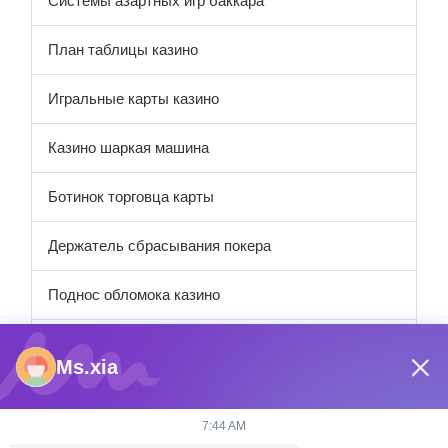
Системы азартных игр баккара
План таблицы казино
Игральные карты казино
Казино шаркая машина
Ботинок торговца карты
Держатель сбрасывания покера
Поднос обломока казино
Отметки нижние
Ms.xia
Стулья игры казино
7:44 AM
Аксессуары игры казино